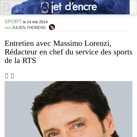
×
SPORT
PAS DE COMMENTAIRES
le 14 mai 2014
JULIEN THORENS
PAR
Écrire un commentaire
Entretien avec Massimo Lorenzi,
Rédacteur en chef du service des sports
Laisser une réponse
de la RTS
Votre adresse de messagerie ne sera pas publiée. Les champs
obligatoires sont indiqués avec *
Jet d'Encre vous prie d'inscrire vos commentaires dans un esprit
de dialogue et les limites du respect de chacun. Merci.
Commentaire