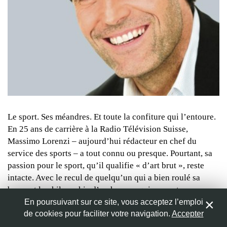
Nom
*
Adresse de messagerie
*
Site web
Le sport. Ses méandres. Et toute la confiture qui l’entoure.
En 25 ans de carrière à la Radio Télévision Suisse,
Massimo Lorenzi – aujourd’hui rédacteur en chef du
service des sports – a tout connu ou presque. Pourtant, sa
Enregistrer mon nom, mon e-mail et mon site web dans le
navigateur pour mon prochain commentaire.
passion pour le sport, qu’il qualifie « d’art brut », reste
intacte. Avec le recul de quelqu’un qui a bien roulé sa
bosse et la philosophie d’un homme qui ne veut pas
renoncer à ses rêves d’enfants, il nous livre, à un mois de
En poursuivant sur ce site, vous acceptez l’emploi
la Coupe du monde de football, son point de vue et ses
de cookies pour faciliter votre navigation.
Accepter
0
sentiments sur ce qui a toujours fonctionné comme un des