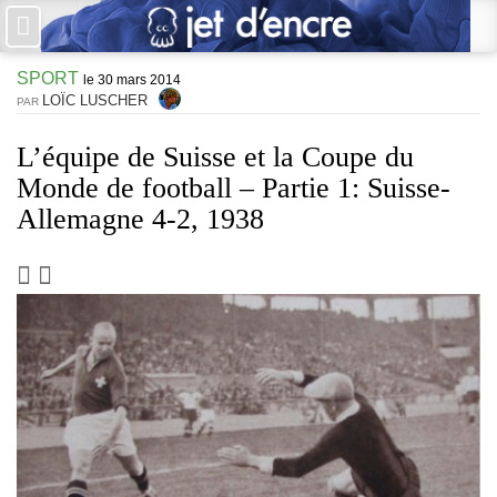
×
SPORT
PAS DE COMMENTAIRES
le 30 mars 2014
LOÏC LUSCHER
PAR
Écrire un commentaire
L’équipe de Suisse et la Coupe du
Monde de football – Partie 1: Suisse-
Laisser une réponse
Allemagne 4-2, 1938
Votre adresse de messagerie ne sera pas publiée. Les champs
obligatoires sont indiqués avec *
Jet d'Encre vous prie d'inscrire vos commentaires dans un esprit
de dialogue et les limites du respect de chacun. Merci.
Commentaire