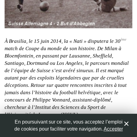
Nom
*
André « Trello » Abbeglen trompe le portier allemand, et scelle
ème
Adresse de messagerie
*
À Brasilia, le 15 juin 2014, la « Nati » disputera le 30
le sort de cette rencontre. © www.om4ever.com
match de Coupe du monde de son histoire. De Milan à
Bloemfontein, en passant par Lausanne, Sheffield,
Site web
Santiago, Dortmund ou Los Angeles, le parcours mondial
de l’équipe de Suisse s’est avéré sinueux. Il est marqué
autant par des exploits légendaires que par de cruelles
déceptions. Retour sur quatre rencontres inscrites à tout
jamais dans l’histoire du football helvétique, avec le
Enregistrer mon nom, mon e-mail et mon site web dans le
navigateur pour mon prochain commentaire.
concours de Philippe Vonnard, assistant-diplômé,
chercheur à l’Institut des Sciences du Sport de
l’Université de Lausanne (ISSUL).
En poursuivant sur ce site, vous acceptez l’emploi
Avant de se lancer dans le vif du sujet, une précision nous
de cookies pour faciliter votre navigation.
Accepter
0
paraît importante : la difficulté de comparer des rencontres