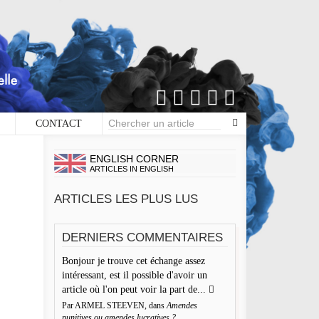
CONTACT
×
S DE COMMENTAIRES
ENGLISH CORNER
ARTICLES IN ENGLISH
Écrire un commentaire
ARTICLES LES PLUS LUS
aisser une réponse
DERNIERS COMMENTAIRES
re adresse de messagerie ne sera pas publiée. Les champs
Bonjour je trouve cet échange assez
igatoires sont indiqués avec *
intéressant, est il possible d'avoir un
 d'Encre vous prie d'inscrire vos commentaires dans un
article où l'on peut voir la part de...
rit de dialogue et les limites du respect de chacun. Merci.
Par ARMEL STEEVEN, dans
Amendes
mmentaire
punitives ou amendes lucratives ?