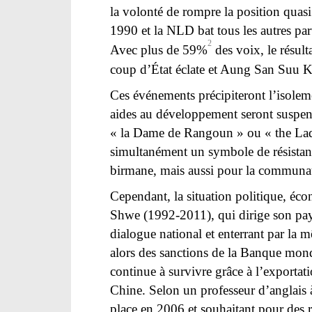
la volonté de rompre la position quasi
1990 et la NLD bat tous les autres part
2
Avec plus de 59%
des voix, le résul
coup d’État éclate et Aung San Suu Ky
Ces événements précipiteront l’isoleme
aides au développement seront suspe
« la Dame de Rangoun » ou « the Lady 
simultanément un symbole de résistanc
birmane, mais aussi pour la communau
Cependant, la situation politique, éco
Shwe (1992-2011), qui dirige son pay
dialogue national et enterrant par la 
alors des sanctions de la Banque mond
continue à survivre grâce à l’exportatio
Chine. Selon un professeur d’anglais 
place en 2006 et souhaitant pour des