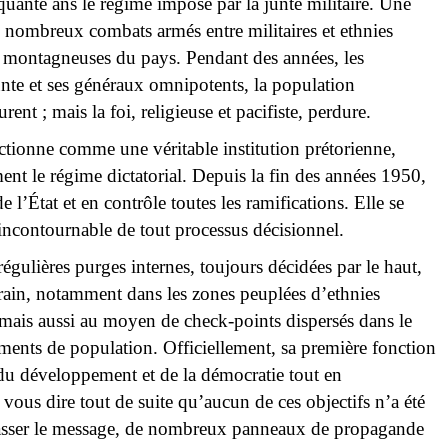
uante ans le régime imposé par la junte militaire. Une
 nombreux combats armés entre militaires et ethnies
ns montagneuses du pays. Pendant des années, les
unte et ses généraux omnipotents, la population
rent ; mais la foi, religieuse et pacifiste, perdure.
ctionne comme une véritable institution prétorienne,
ment le régime dictatorial. Depuis la fin des années 1950,
de l’État et en contrôle toutes les ramifications. Elle se
incontournable de tout processus décisionnel.
 régulières purges internes, toujours décidées par le haut,
errain, notamment dans les zones peuplées d’ethnies
r, mais aussi au moyen de check-points dispersés dans le
ements de population. Officiellement, sa première fonction
 du développement et de la démocratie tout en
 vous dire tout de suite qu’aucun de ces objectifs n’a été
e passer le message, de nombreux panneaux de propagande