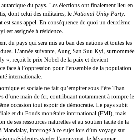
 autarcique du pays. Les élections ont finalement lieu en
is, dont celui des militaires, le
National Unity Party
.
tat est sans appel. En conséquence de quoi un deuxième
i est assignée à résidence.
nt du pays qui sera mis au ban des nations et toutes les
ndues. L’année suivante, Aung San Suu Kyi, surnommée
», reçoit le prix Nobel de la paix et devient
e face à l’oppression pour l’ensemble de la population
té internationale.
nomique et sociale ne fait qu’empirer sous l’ère Than
s d’une main de fer, contribuant notamment à rompre le
même occasion tout espoir de démocratie. Le pays subit
iale et du Fonds monétaire international (FMI), mais
n de ses ressources naturelles et au soutien tacite de la
à Mandalay, interrogé à ce sujet lors d’un voyage sur
 raisons évidentes garder l’anonymat, le Myanmar