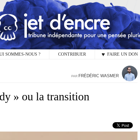
UI SOMMES-NOUS ?
CONTRIBUER
♥ FAIRE UN DON
PA
FRÉDÉRIC WASMER
PAR
 » ou la transition
L
Vot
obl
Jet
esp
Co