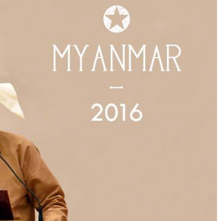
N
Ad
Si
En