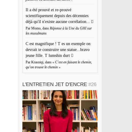
Il a été prouvé et re-prouvé
scientifiquement depuis des décennies
déjà qu'il n'existe aucune corrélation...
Par Momo, dans
Réponse à la Une du GHI sur
les musulmans
C est magnifique ! T es un exemple on
devrait te construire une statue...bravo
jeune fille. T lumshin durt
om
*
Par Krasniqi, dans
« C’est en faisant le chemin,
qu’on trouve le chemin »
resse de messagerie
*
L'ENTRETIEN JET D'ENCRE
#26
te web
registrer mon nom, mon e-mail et mon site web dans