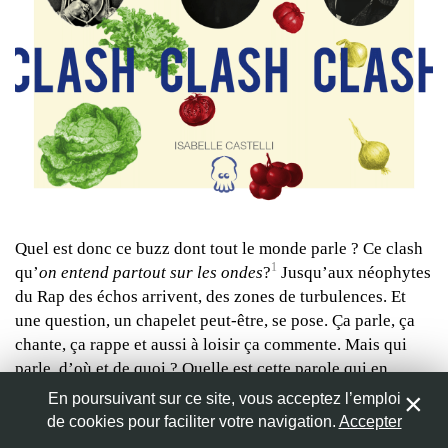
Répondre
Nom
*
LOSSO KYEMBWA
Envoyé le 15 mars 2013
On veut Booba Grammaire du Futur [Partie 4] !
Adresse de messagerie
*
Répondre
django
Site web
Envoyé le 11 mars 2013
Graphisme: Roger Montoya
Pas mal mais le souci c’est qu’on attend toujours la suite
Quel est donc ce buzz dont tout le monde parle ? Ce clash
des articles sur Booba :/
1
qu’
on entend partout sur les ondes
?
Jusqu’aux néophytes
Répondre
du Rap des échos arrivent, des zones de turbulences. Et
Enregistrer mon nom, mon e-mail et mon site web dans le
une question, un chapelet peut-être, se pose. Ça parle, ça
navigateur pour mon prochain commentaire.
chante, ça rappe et aussi à loisir ça commente. Mais qui
parle, d’où et de quoi ? Quelle est cette parole qui en
appelle tant d’autres et fait réagir de manière passive ou
En poursuivant sur ce site, vous acceptez l’emploi
active tant d’entre nous ?
de cookies pour faciliter votre navigation.
Accepter
4