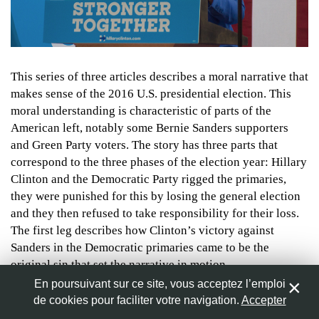
Nom
*
Bernie Sanders and Hillary Clinton in a meeting on the 12th of
This series of three articles describes a moral narrative that
July, 2016 © Marc Nozell (edited by Jet d’Encre)
makes sense of the 2016 U.S. presidential election. This
Adresse de messagerie
*
moral understanding is characteristic of parts of the
American left, notably some Bernie Sanders supporters
Site web
and Green Party voters. The story has three parts that
correspond to the three phases of the election year: Hillary
Clinton and the Democratic Party rigged the primaries,
they were punished for this by losing the general election
and they then refused to take responsibility for their loss.
Enregistrer mon nom, mon e-mail et mon site web dans le
The first leg describes how Clinton’s victory against
navigateur pour mon prochain commentaire.
Sanders in the Democratic primaries came to be the
original sin that set the narrative in motion.
En poursuivant sur ce site, vous acceptez l’emploi
de cookies pour faciliter votre navigation.
Accepter
0
The worst has happened