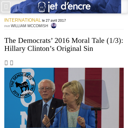
×
INTERNATIONAL
PAS DE COMMENTAIRES
le 27 avril 2017
WILLIAM MCCOMISH
PAR
Écrire un commentaire
The Democrats’ 2016 Moral Tale (1/3):
Hillary Clinton’s Original Sin
Laisser une réponse
Votre adresse de messagerie ne sera pas publiée. Les champs
obligatoires sont indiqués avec *
Jet d'Encre vous prie d'inscrire vos commentaires dans un esprit
de dialogue et les limites du respect de chacun. Merci.
Commentaire