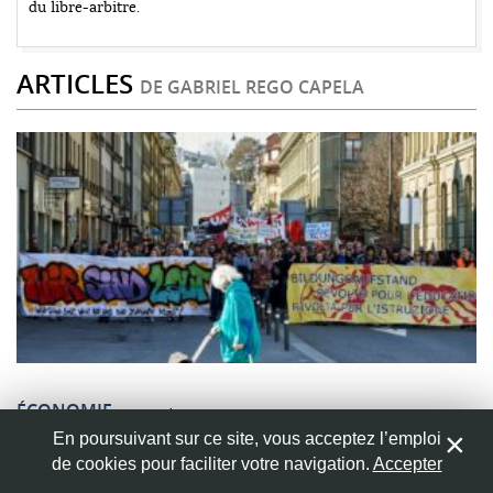
du libre-arbitre.
ARTICLES
DE GABRIEL REGO CAPELA
ÉCONOMIE
15 novembre 2018
En poursuivant sur ce site, vous acceptez l’emploi
Face à la précarité estudiantine :
de cookies pour faciliter votre navigation.
Accepter
s’organiser !