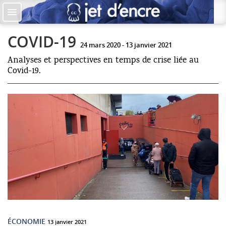
Accueil
Les auteurs
COVID-19
24 mars 2020 - 13 janvier 2021
+
Catégories
Analyses et perspectives en temps de crise liée au
Covid-19.
Qui sommes-nous ?
Contribuer
♥ Faire un don
Contact
ÉCONOMIE
13 janvier 2021