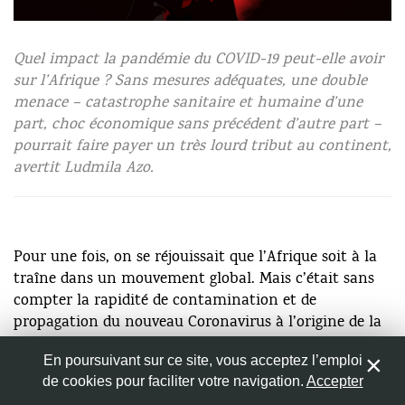
TPHeinz/Pixabay
Quel impact la pandémie du COVID-19 peut-elle avoir
Nom
*
sur l’Afrique ? Sans mesures adéquates, une double
menace – catastrophe sanitaire et humaine d’une
part, choc économique sans précédent d’autre part –
Adresse de messagerie
*
pourrait faire payer un très lourd tribut au continent,
avertit Ludmila Azo.
Site web
Pour une fois, on se réjouissait que l’Afrique soit à la
traîne dans un mouvement global. Mais c’était sans
Enregistrer mon nom, mon e-mail et mon site web dans
compter la rapidité de contamination et de
le navigateur pour mon prochain commentaire.
propagation du nouveau Coronavirus à l’origine de la
pandémie COVID-19 qui affecte lourdement le monde
En poursuivant sur ce site, vous acceptez l’emploi
depuis janvier 2020.
de cookies pour faciliter votre navigation.
Accepter
1
À l’échelle globale, les chiffres en sont à près