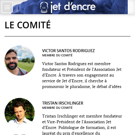
Accueil
Les auteurs
LE COMITÉ
+
Catégories
Qui sommes-nous ?
VICTOR
SANTOS RODRIGUEZ
MEMBRE DU COMITÉ
Contribuer
Victor Santos Rodriguez est membre
fondateur et Président de l’Association Jet
d’Encre. À travers son engagement au
♥ Faire un don
service de Jet d’Encre, il cherche à
promouvoir le pluralisme, le débat d’idées
Contact
et l’esprit de dialogue qui...
TRISTAN
IRSCHLINGER
MEMBRE DU COMITÉ
Tristan Irschlinger est membre fondateur
et Vice-Président de l'Association Jet
d'Encre. Politologue de formation, il est
lauréat du prix d'excellence du