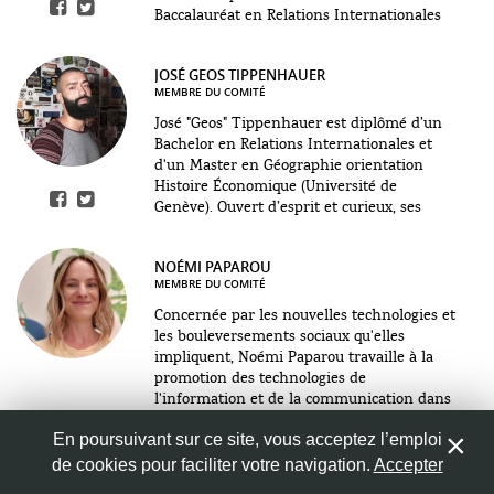
Baccalauréat en Relations Internationales
de l’Université de Genève...
JOSÉ GEOS
TIPPENHAUER
MEMBRE DU COMITÉ
José "Geos" Tippenhauer est diplômé d’un
Bachelor en Relations Internationales et
d'un Master en Géographie orientation
Histoire Économique (Université de
Genève). Ouvert d’esprit et curieux, ses
centres d’intérêt sont...
NOÉMI
PAPAROU
MEMBRE DU COMITÉ
Concernée par les nouvelles technologies et
les bouleversements sociaux qu'elles
impliquent, Noémi Paparou travaille à la
promotion des technologies de
l'information et de la communication dans
l'éducation...
En poursuivant sur ce site, vous acceptez l’emploi
YANN
KOBY
de cookies pour faciliter votre navigation.
Accepter
MEMBRE DU COMITÉ