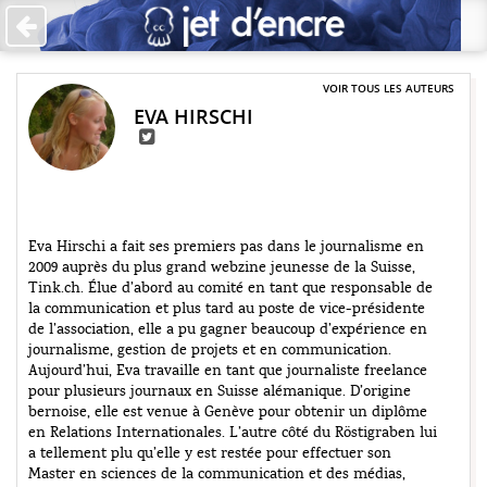
Accueil
Les auteurs
VOIR TOUS LES AUTEURS
EVA HIRSCHI
+
Catégories
Qui sommes-nous ?
Contribuer
Eva Hirschi a fait ses premiers pas dans le journalisme en
2009 auprès du plus grand webzine jeunesse de la Suisse,
♥ Faire un don
Tink.ch. Élue d’abord au comité en tant que responsable de
la communication et plus tard au poste de vice-présidente
Contact
de l’association, elle a pu gagner beaucoup d’expérience en
journalisme, gestion de projets et en communication.
Aujourd’hui, Eva travaille en tant que journaliste freelance
pour plusieurs journaux en Suisse alémanique. D’origine
bernoise, elle est venue à Genève pour obtenir un diplôme
en Relations Internationales. L’autre côté du Röstigraben lui
a tellement plu qu’elle y est restée pour effectuer son
Master en sciences de la communication et des médias,