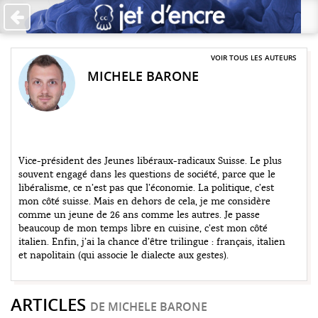
Accueil
Les auteurs
VOIR TOUS LES AUTEURS
MICHELE BARONE
+
Catégories
Qui sommes-nous ?
Contribuer
Vice-président des Jeunes libéraux-radicaux Suisse. Le plus
souvent engagé dans les questions de société, parce que le
♥ Faire un don
libéralisme, ce n’est pas que l’économie. La politique, c’est
mon côté suisse. Mais en dehors de cela, je me considère
Contact
comme un jeune de 26 ans comme les autres. Je passe
beaucoup de mon temps libre en cuisine, c’est mon côté
italien. Enfin, j’ai la chance d’être trilingue : français, italien
et napolitain (qui associe le dialecte aux gestes).
ARTICLES
DE MICHELE BARONE