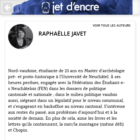
Accueil
Les auteurs
VOIR TOUS LES AUTEURS
RAPHAËLLE JAVET
+
Catégories
Qui sommes-nous ?
Contribuer
Nord-vaudoise, étudiante de 23 ans en Master d’archéologie
pré- et proto-historique à l’Université de Neuchâtel. À ses
♥ Faire un don
heures perdues, engagée avec la Fédération des Étudiant-e-
s Neuchâtelois (FEN) dans les dossiers de politique
Contact
cantonale et nationale ; dans le milieu politique vaudois
aussi, siégeant dans un législatif pour le niveau communal,
et s’engageant en backoffice au niveau cantonal. S’intéresse
aux restes du passé, aux problèmes d’aujourd’hui et à la
société de demain. En plus de cela, aime les livres et les
lettres qu’ils contiennent, la mer/la montagne (même défi)
et Chopin.