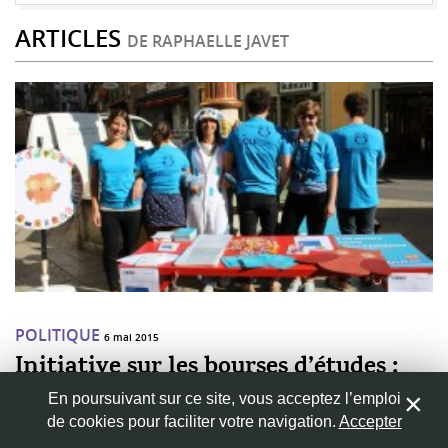
ARTICLES
DE RAPHAELLE JAVET
POLITIQUE
6 mai 2015
Initiative sur les bourses d’études :
une solution estudiantine
En poursuivant sur ce site, vous acceptez l’emploi
ambitieuse mais nécessaire
de cookies pour faciliter votre navigation.
Accepter
Le 14 juin prochain, le peuple suisse est appelé aux urnes pour se