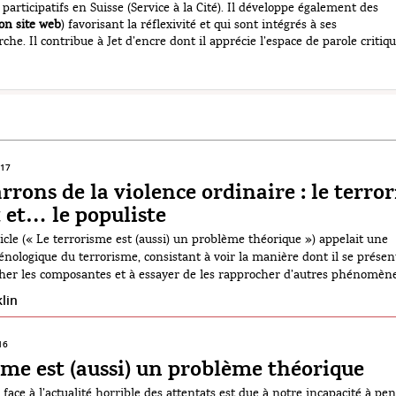
 participatifs en Suisse (Service à la Cité). Il développe également des
on site web
) favorisant la réflexivité et qui sont intégrés à ses
e. Il contribue à Jet d’encre dont il apprécie l’espace de parole critiq
017
arrons de la violence ordinaire : le terror
 et… le populiste
cle (« Le terrorisme est (aussi) un problème théorique ») appelait une
logique du terrorisme, consistant à voir la manière dont il se présen
cher les composantes et à essayer de les rapprocher d’autres phénomèn
mes similaires. En suivant la sociologie compréhensive weberienne1, il s
lin
16
sme est (aussi) un problème théorique
ace à l’actualité horrible des attentats est due à notre incapacité à pen