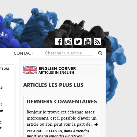
CONTACT
ENGLISH CORNER
UTEURS
ARTICLES IN ENGLISH
ARTICLES LES PLUS LUS
de
DERNIERS COMMENTAIRES
G
ié
Bonjour je trouve cet échange assez
intéressant, est il possible d'avoir un
e
article où l'on peut voir la part de...
t
Par ARMEL STEEVEN, dans
Amendes
punitives ou amendes lucratives ?