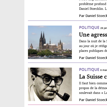
problème profond q
Daniel Stoecklin. L
profond, caché, enf
Par
Daniel Stoeck
faudrait s’inspire
d’autres phénomènes
POLITIQUE
individualiste, dom
26 ja
Une agressi
Dans la nuit de la
au jour où je rédig
places publiques d
« d’origine arabe
Par
Daniel Stoeck
POLITIQUE
6 mar
La Suisse
Il faut bien comme
propos de la démoc
soulevait dans « L
similaire mais plu
Par
Daniel Stoeck
dans les yeux de l