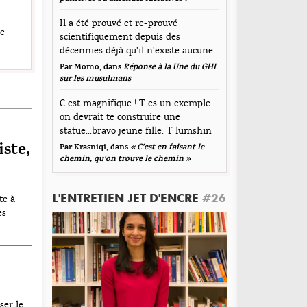
Il a été prouvé et re-prouvé
ue
scientifiquement depuis des
décennies déjà qu'il n'existe aucune
corrélation...
Par Momo, dans
Réponse à la Une du GHI
sur les musulmans
C est magnifique ! T es un exemple
on devrait te construire une
statue...bravo jeune fille. T lumshin
durt
iste,
Par Krasniqi, dans
« C’est en faisant le
chemin, qu’on trouve le chemin »
L'ENTRETIEN JET D'ENCRE
#26
te à
es
’agit
ser le