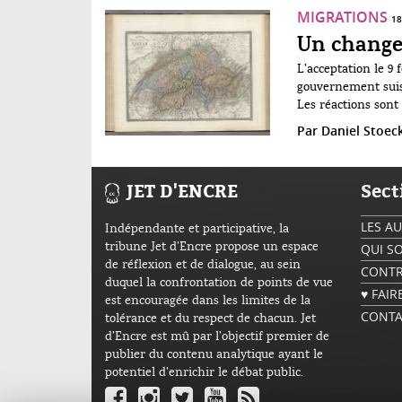
de l’Europe...
MIGRATIONS
18
Un change
L’acceptation le 9 
gouvernement suiss
Les réactions sont 
sentiments mêlés..
Par
Daniel Stoeck
JET D'ENCRE
Sect
LES A
Indépendante et participative, la
tribune Jet d’Encre propose un espace
QUI S
de réflexion et de dialogue, au sein
CONTR
duquel la confrontation de points de vue
♥ FAI
est encouragée dans les limites de la
CONTA
tolérance et du respect de chacun. Jet
d’Encre est mû par l’objectif premier de
publier du contenu analytique ayant le
potentiel d’enrichir le débat public.