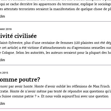
ui se cache derrière les apparences du terrorisme, explique le sociolog
es attentats terroristes seraient la manifestation de quelque chose de p
oui. Le terrorisme, une apparence ? Mais alors de quoi ? Pour l'auteur, i
lin
r de Max Weber en cherchant les « affinités électives » entre le terroris
. « Ce n’est qu’ainsi que l’on pourra sortir d’une lecture étroite et
inante dans les sphères médiatique et politique », écrit-il.
nvier 2016
vité civilisée
 Saint-Sylvestre, plus d’une centaine de femmes (120 plaintes ont été dé
e cet article) a été victime d’attouchements ou d’agressions sexuelles sur
e Cologne. Selon les autorités, les auteurs seraient pour la plupart des
 et nord-africaine »1. Le même phénomène a […]
lin
s 2015
 comme poutre?
ncer par avoir honte. Honte d’avoir oublié les réflexions de Max Frisch 
ratie. Honte de n’avoir même pas tenté de répondre aux questions qu’i
a Suisse comme patrie ? ». Et nous voilà aujourd’hui avec une question
s embarrassante : la Suisse comme poutre ? Mais quelle poutre ? Celle qu
lin
a majorité des votants et qui est désormais visible depuis n’importe quel