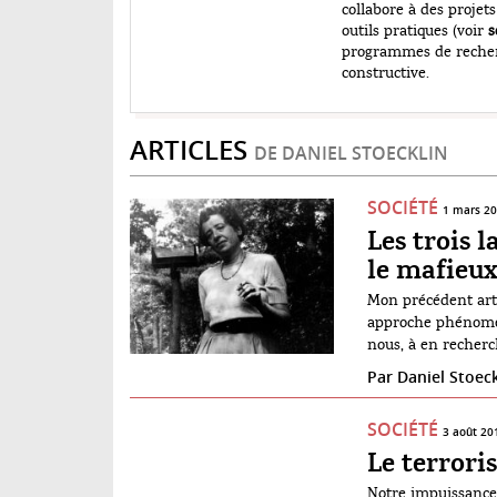
collabore à des projets
outils pratiques (voir
s
programmes de recherch
constructive.
ARTICLES
DE DANIEL STOECKLIN
SOCIÉTÉ
1 mars 2
Les trois l
le mafieux
Mon précédent arti
approche phénoméno
nous, à en recher
présentant des for
Par
Daniel Stoeck
de mettre en […]
SOCIÉTÉ
3 août 20
Le terrori
Notre impuissance f