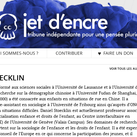
I SOMMES-NOUS ?
CONTRIBUER
♥ FAIRE UN DON
VOIR TOUS LES A
ECKLIN
 formé aux sciences sociales à l’Université de Lausanne et à l’Université 
echerche sur la démographie chinoise à l’Université Fudan de Shanghai,
2000) a été consacrée aux enfants en situations de rue en Chine. Il a
-assistant en sociologie à l’Université de Fribourg ainsi qu’auprès d’ON
 situations difficiles. Daniel Stoecklin est actuellement professeur assoc
cialisation enfance et droits de l’enfant, au Centre interfacultaire en
DE) de l’Université de Genève (Valais Campus). Ses domaines de recherch
nt sur la sociologie de l’enfance et les droits de l’enfant. Il a été exper
nseil de l’Europe en ce qui concerne la participation des jeunes, et il