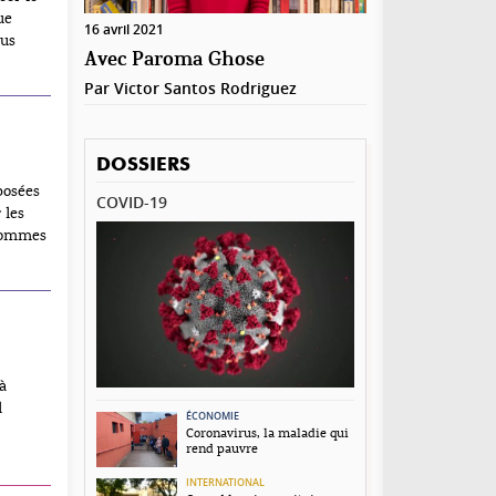
ue
16 avril 2021
lus
Avec Paroma Ghose
l
me et
Par
Victor Santos Rodriguez
DOSSIERS
posées
COVID-19
 les
 hommes
à
l
ÉCONOMIE
Coronavirus, la maladie qui
rend pauvre
’il y a
 point
INTERNATIONAL