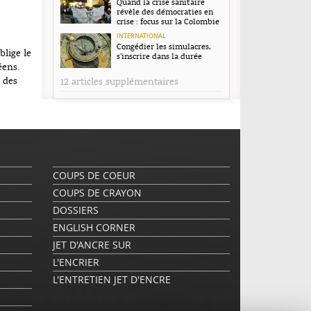
Quand la crise sanitaire
révèle des démocraties en
crise : focus sur la Colombie
INTERNATIONAL
Congédier les simulacres,
blige le
s’inscrire dans la durée
éens.
c des
12 articles supplémentaires
COUPS DE COEUR
COUPS DE CRAYON
DOSSIERS
ENGLISH CORNER
JET D'ANCRE SUR
L'ENCRIER
L'ENTRETIEN JET D'ENCRE