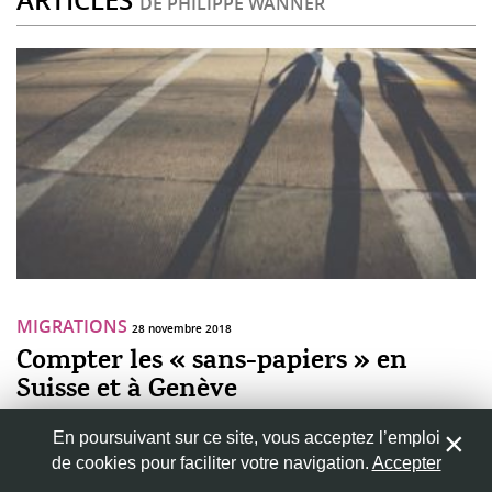
ARTICLES
DE PHILIPPE WANNER
MIGRATIONS
28 novembre 2018
Compter les « sans-papiers » en
Suisse et à Genève
Nous continuons notre exploration du phénomène des « sans-
En poursuivant sur ce site, vous acceptez l’emploi
papiers » en posant aujourd’hui la question de la taille de cette
de cookies pour faciliter votre navigation.
Accepter
population. Vivant dans la clandestinité, parfois très mobile et
plurielle dans sa composition, elle est par nature difficile à évaluer