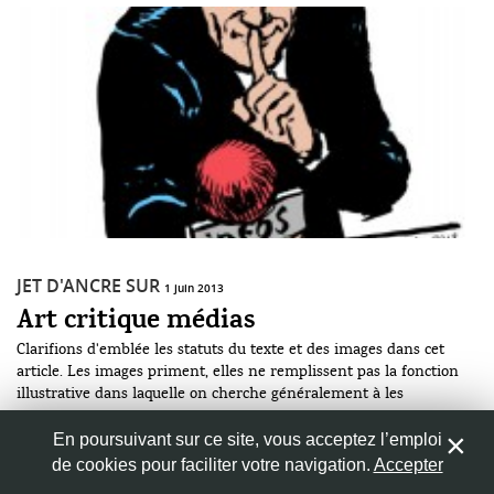
JET D'ANCRE SUR
1 juin 2013
Art critique médias
Clarifions d'emblée les statuts du texte et des images dans cet
article. Les images priment, elles ne remplissent pas la fonction
illustrative dans laquelle on cherche généralement à les
cantonner. Ce texte, lui, est secondaire. Il remplit les fonctions
Par
Frédéric De Manassein
minimales d'introduction, de liaison, de commentaires qui
En poursuivant sur ce site, vous acceptez l’emploi
satisfont à nos habitudes de lecture. Place aux images. Place aux
de cookies pour faciliter votre navigation.
Accepter
JET D'ENCRE
images dans la critique des médias. L'importance des médias - et