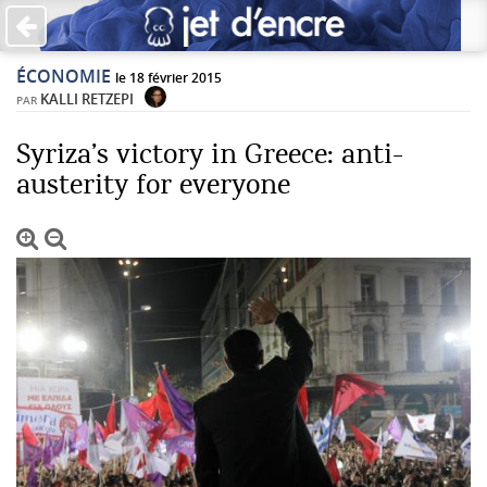
×
ÉCONOMIE
PAS DE COMMENTAIRES
le 18 février 2015
KALLI RETZEPI
PAR
Écrire un commentaire
Syriza’s victory in Greece: anti-
austerity for everyone
Laisser une réponse
Votre adresse de messagerie ne sera pas publiée. Les
champs obligatoires sont indiqués avec *
Jet d'Encre vous prie d'inscrire vos commentaires dans un
esprit de dialogue et les limites du respect de chacun.
Merci.
Commentaire