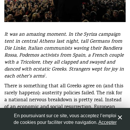
Nom
*
Syriza leader and soon-to-be Greek Prime Minister
It was an amazing moment. In the Syriza campaign
Alexis Tsipras waves to his supporters in Athens
tent in central Athens last night, tall Germans from
January 25th 2015. © AFP
Adresse de messagerie
*
Die Linke, Italian communists waving their Bandiera
Rossa, Podemos activists from Spain, a French couple
with a Tricolore, they all clapped and swayed and
Site web
danced with ecstatic Greeks. Strangers wept for joy in
1
each other’s arms
.
There is something that all Greeks agree on (and this
rarely happens): austerity policies failed. The risk for
Enregistrer mon nom, mon e-mail et mon site web dans
a national nervous breakdown is pretty real. Instead
le navigateur pour mon prochain commentaire.
of an economic and social resurrection, European
Union (EU) and International Monetary Fund (IMF)
En poursuivant sur ce site, vous acceptez l’emploi
austerity initiatives led to an unemployment rate of
de cookies pour faciliter votre navigation.
Accepter
0
25.9% (dropping from 27% during the second half of