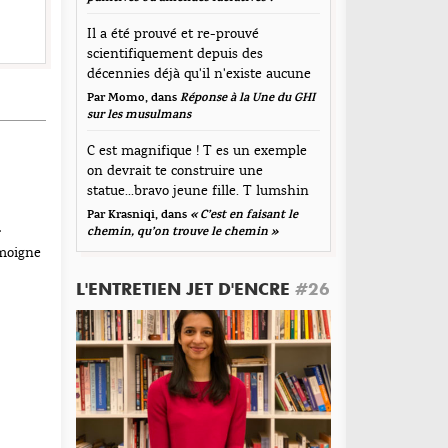
Il a été prouvé et re-prouvé
scientifiquement depuis des
décennies déjà qu'il n'existe aucune
corrélation...
Par Momo, dans
Réponse à la Une du GHI
sur les musulmans
C est magnifique ! T es un exemple
on devrait te construire une
statue...bravo jeune fille. T lumshin
durt
Par Krasniqi, dans
« C’est en faisant le
r
chemin, qu’on trouve le chemin »
émoigne
L'ENTRETIEN JET D'ENCRE
#26