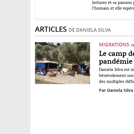
lectures et sa passion
l’humain et elle espèr
ARTICLES
DE DANIELA SILVA
MIGRATIONS
13
Le camp de
pandémie
Daniela Silva est i
bénévolement son 
des multiples diffi
habitant.e.s du c
Par
Daniela Silva