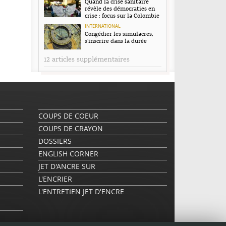
Quand la crise sanitaire
révèle des démocraties en
crise : focus sur la Colombie
INTERNATIONAL
Congédier les simulacres,
s’inscrire dans la durée
12 articles supplémentaires
COUPS DE COEUR
COUPS DE CRAYON
DOSSIERS
ENGLISH CORNER
JET D'ANCRE SUR
L'ENCRIER
L'ENTRETIEN JET D'ENCRE