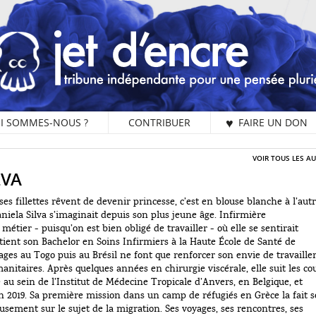
I SOMMES-NOUS ?
CONTRIBUER
♥ FAIRE UN DON
VOIR TOUS LES A
LVA
s fillettes rêvent de devenir princesse, c’est en blouse blanche à l’aut
iela Silva s’imaginait depuis son plus jeune âge. Infirmière
métier - puisqu’on est bien obligé de travailler - où elle se sentirait
btient son Bachelor en Soins Infirmiers à la Haute École de Santé de
ages au Togo puis au Brésil ne font que renforcer son envie de travaille
anitaires. Après quelques années en chirurgie viscérale, elle suit les co
au sein de l’Institut de Médecine Tropicale d’Anvers, en Belgique, et
n 2019. Sa première mission dans un camp de réfugiés en Grèce la fait s
usement sur le sujet de la migration. Ses voyages, ses rencontres, ses