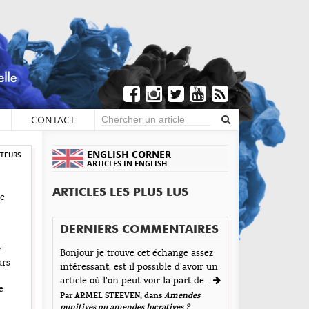
CONTACT
ENGLISH CORNER
UTEURS
ARTICLES IN ENGLISH
ARTICLES LES PLUS LUS
re
DERNIERS COMMENTAIRES
r
Bonjour je trouve cet échange assez
urs
intéressant, est il possible d'avoir un
article où l'on peut voir la part de...
e
Par ARMEL STEEVEN, dans
Amendes
punitives ou amendes lucratives ?