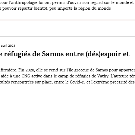
 pour l’anthropologie lui ont permis d’ouvrir son regard sur le monde et
e pouvoir repartir bientôt, peu importe la région du monde
 avril 2021
 réfugiés de Samos entre (dés)espoir et
nfirmière. Fin 2020, elle se rend sur l’île grecque de Samos pour apporte
aide à une ONG active dans le camp de réfugiés de Vathy. L’auteure t
cultés rencontrées sur place, entre le Covid-19 et l’extrême précarité des
amp. Début septembre 2020 : mon stress […]