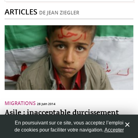
ARTICLES
DE JEAN ZIEGLER
MIGRATIONS
28 juin 2014
Asile : inacceptable durcissement
Chaque semaine, de nouveaux drames ont lieu en Méditerranée.
En poursuivant sur ce site, vous acceptez l’emploi
Des milliers de migrants, parmi eux des femmes et des enfants,
de cookies pour faciliter votre navigation.
Accepter
entreprennent cette périlleuse traversée. Nombre d'entre eux