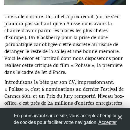
vaut mieux, en cas de maltraitances, s’adresser à la
brigade des mineurs. Des vrais professionnels qui
(Polisse: Fred & Souleyman / DR)
fréquemment dénoncent eux-mêmes l’incompétence
Une salle obscure. Un billet à prix réduit (on ne s’en
du SPMI a Genève. Leur numéro de téléphone est bien
plaindra pas sachant qu’en Suisse nous avons la
Nom
*
le dernier a composer en cas de soucis.
chance d’avoir parmi les places les plus chères
Répondre
1
d’Europe
). Un Blackberry pour la prise de note
Adresse de messagerie
*
(acrobatique car obligée d’être discrète au risque de
Rodolphe
déranger le reste de la salle) et une bonne mémoire.
Envoyé le 16 mars 2013
Voici le décor et l’attirail dont nous disposerons pour
Parmis les articles sympas, celui de l’hebdomadaire
Site web
réaliser cette critique du film « Polisse », la première
« Vigousse » du 15 février 2013, nous confirmant l’info
dans le cadre de Jet d’Encre.
qui circule depuis des années, le directeur adjoint du
SPMI,est réputé pour se travestir en femme dans
Introduisons la bête par son CV, impressionnant.
certains
« Polisse », c’est 6 nominations au dernier Festival de
salons de massages homosexuels. C’est ce curieux
Enregistrer mon nom, mon e-mail et mon site web dans
Cannes 2011, et un Prix du Jury remporté. Niveau box-
fonctionnaire qui signe les clauses péril ! Entre autres…
le navigateur pour mon prochain commentaire.
office, c’est près de 2,5 millions d’entrées enregistrées
Répondre
dans les salles françaises par exemple, et encore à ce
En poursuivant sur ce site, vous acceptez l’emploi
jour plus de 100’000 nouvelles entrées par semaine,
Buendia
de cookies pour faciliter votre navigation.
Accepter
5
plus d’un mois et demi après sa sortie. Sur les
Envoyé le 1 janvier 2012