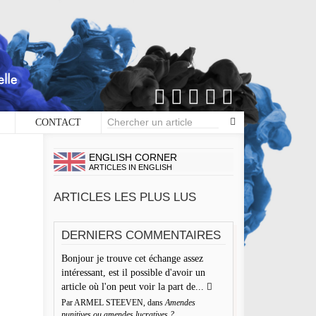
CONTACT
×
S DE COMMENTAIRES
ENGLISH CORNER
ARTICLES IN ENGLISH
Écrire un commentaire
ARTICLES LES PLUS LUS
aisser une réponse
DERNIERS COMMENTAIRES
re adresse de messagerie ne sera pas publiée. Les champs
Bonjour je trouve cet échange assez
igatoires sont indiqués avec *
intéressant, est il possible d'avoir un
 d'Encre vous prie d'inscrire vos commentaires dans un
article où l'on peut voir la part de...
rit de dialogue et les limites du respect de chacun. Merci.
Par ARMEL STEEVEN, dans
Amendes
mmentaire
punitives ou amendes lucratives ?