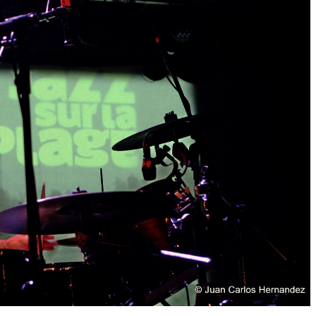
N
Ad
Si
En