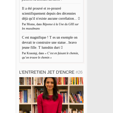
Il a été prouvé et re-prouvé
scientifiquement depuis des décennies
déjà qu'il n'existe aucune corrélation...
Par Momo, dans
Réponse à la Une du GHI sur
les musulmans
C est magnifique ! T es un exemple on
devrait te construire une statue...bravo
jeune fille. T lumshin durt
om
*
Par Krasniqi, dans
« C’est en faisant le chemin,
qu’on trouve le chemin »
resse de messagerie
*
L'ENTRETIEN JET D'ENCRE
#26
te web
registrer mon nom, mon e-mail et mon site web dans