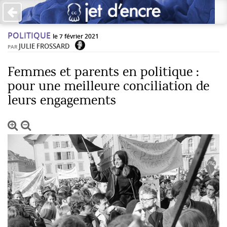
×
POLITIQUE
PAS DE COMMENTAIRES
le 7 février 2021
JULIE FROSSARD
PAR
Écrire un commentaire
Femmes et parents en politique :
pour une meilleure conciliation de
Laisser une réponse
leurs engagements
Votre adresse de messagerie ne sera pas publiée. Les
champs obligatoires sont indiqués avec *
Jet d'Encre vous prie d'inscrire vos commentaires dans un
esprit de dialogue et les limites du respect de chacun.
Merci.
Commentaire