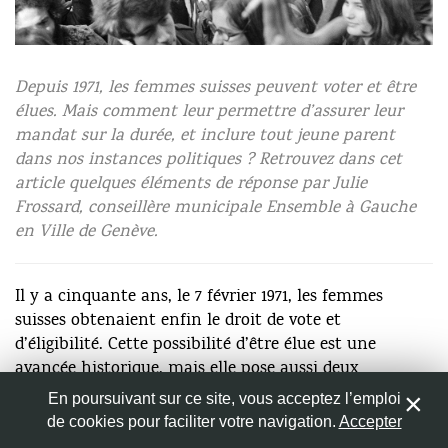
Nom
*
Depuis 1971, les femmes suisses peuvent voter et être
élues. Mais comment leur permettre d’assurer leur
mandat sur la durée, et inclure tout jeune parent
Adresse de messagerie
*
dans nos instances politiques ? Retrouvez dans cet
article quelques éléments de réponse par Julie
Frossard, conseillère municipale Ensemble à Gauche
Site web
en Ville de Genève.
Il y a cinquante ans, le 7 février 1971, les femmes
suisses obtenaient enfin le droit de vote et
Enregistrer mon nom, mon e-mail et mon site web dans
d’éligibilité. Cette possibilité d’être élue est une
le navigateur pour mon prochain commentaire.
avancée historique, mais elle pose aussi deux
questions fondamentales, toujours d’actualité. Tout
En poursuivant sur ce site, vous acceptez l’emploi
d’abord, quels moyens sont mis en oeuvre pour que
de cookies pour faciliter votre navigation.
Accepter
0
les parlements soient représentatifs de la population,