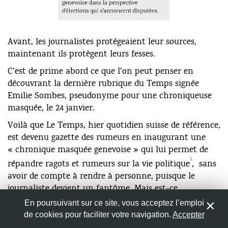
Avant, les journalistes protégeaient leur sources,
Nom
*
maintenant ils protègent leurs fesses.
C’est de prime abord ce que l’on peut penser en
Adresse de messagerie
*
découvrant la dernière rubrique du Temps signée
Emilie Sombes, pseudonyme pour une chroniqueuse
masquée, le 24 janvier.
Site web
Voilà que Le Temps, hier quotidien suisse de référence,
est devenu gazette des rumeurs en inaugurant une
« chronique masquée genevoise » qui lui permet de
1
répandre ragots et rumeurs sur la vie politique
, sans
Enregistrer mon nom, mon e-mail et mon site web dans
le navigateur pour mon prochain commentaire.
avoir de compte à rendre à personne, puisque le
journaliste devient un fantôme. Mais est-ce
seulement un journaliste ? Peut-être cet anonyme
En poursuivant sur ce site, vous acceptez l’emploi
est-il même un politique, un excité ayant des
de cookies pour faciliter votre navigation.
Accepter
0
comptes à régler. Payé pour rédiger cela ? Mystère.