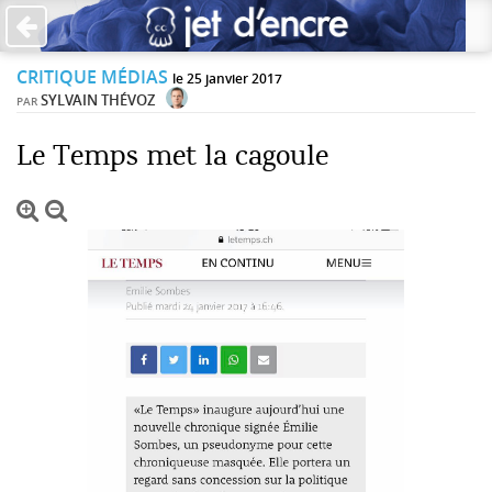
×
CRITIQUE MÉDIAS
PAS DE COMMENTAIRES
le 25 janvier 2017
SYLVAIN THÉVOZ
PAR
Écrire un commentaire
Le Temps met la cagoule
Laisser une réponse
Votre adresse de messagerie ne sera pas publiée. Les
champs obligatoires sont indiqués avec *
Jet d'Encre vous prie d'inscrire vos commentaires dans un
esprit de dialogue et les limites du respect de chacun.
Merci.
Commentaire