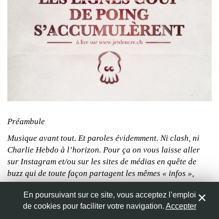
vois). Et c’est pas du tout contre Geos hein, il m’a fait
réécouter « Down Town Boogie » depuis qu’il y est, aha.
Bon été à tous.
Nom
*
M@t
Répondre
Adresse de messagerie
*
mathieu59x
Envoyé le 15 mai 2015
Site web
Juste Merci pour ce « papier »
Comme le « chante » Booba : « En n’disant rien on a tout
Préambule
dit »!
Musique avant tout. Et paroles évidemment. Ni clash, ni
Bien à vous
Enregistrer mon nom, mon e-mail et mon site web dans le
Charlie Hebdo à l’horizon. Pour ça on vous laisse aller
Mathieu
navigateur pour mon prochain commentaire.
sur Instagram et/ou sur les sites de médias en quête de
Répondre
buzz qui de toute façon partagent les mêmes « infos »,
avec ou sans l’AFP finalement. Ici, il est question de Rap
En poursuivant sur ce site, vous acceptez l’emploi
avec un grand R. Et comme Booba alias Elie Yaffa semble
de cookies pour faciliter votre navigation.
Accepter
2
ème
apprécier l’emploi du
passé simple
dans son 7
album