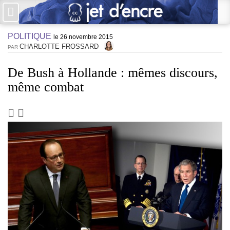
×
POLITIQUE
PAS DE COMMENTAIRES
le 26 novembre 2015
CHARLOTTE FROSSARD
PAR
Écrire un commentaire
De Bush à Hollande : mêmes discours,
même combat
Laisser une réponse
Votre adresse de messagerie ne sera pas publiée. Les champs
obligatoires sont indiqués avec *
Jet d'Encre vous prie d'inscrire vos commentaires dans un esprit
de dialogue et les limites du respect de chacun. Merci.
Commentaire