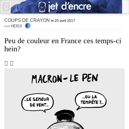
×
COUPS DE CRAYON
PAS DE COMMENTAIRES
le 25 avril 2017
HERJI
PAR
Écrire un commentaire
Peu de couleur en France ces temps-ci
hein?
Laisser une réponse
Votre adresse de messagerie ne sera pas publiée. Les champs
obligatoires sont indiqués avec *
Jet d'Encre vous prie d'inscrire vos commentaires dans un esprit
de dialogue et les limites du respect de chacun. Merci.
Commentaire