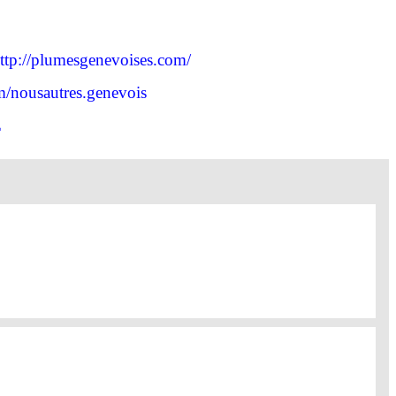
ttp://plumesgenevoises.com/
m/nousautres.genevois
E