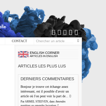
CONTACT
×
COMMENTAIRES
ENGLISH CORNER
ARTICLES IN ENGLISH
Écrire un commentaire
ARTICLES LES PLUS LUS
Thomas
aisser une réponse
DERNIERS COMMENTAIRES
Envoyé le 7 juillet 2013
re adresse de messagerie ne sera pas publiée. Les champs
Bonjour je trouve cet échange assez
cellente initiative
igatoires sont indiqués avec *
intéressant, est il possible d'avoir un
épondre
 d'Encre vous prie d'inscrire vos commentaires dans un
article où l'on peut voir la part de...
rit de dialogue et les limites du respect de chacun. Merci.
Par ARMEL STEEVEN, dans
Amendes
Plumes Genevoises
mmentaire
punitives ou amendes lucratives ?