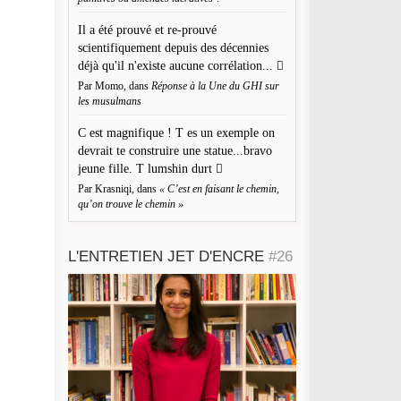
Envoyé le 10 juillet 2013
Il a été prouvé et re-prouvé
Merci Thomas
scientifiquement depuis des décennies
Répondre
déjà qu'il n'existe aucune corrélation...
Par Momo, dans
Réponse à la Une du GHI sur
les musulmans
C est magnifique ! T es un exemple on
devrait te construire une statue...bravo
jeune fille. T lumshin durt
om
*
Par Krasniqi, dans
« C’est en faisant le chemin,
qu’on trouve le chemin »
resse de messagerie
*
L'ENTRETIEN JET D'ENCRE
#26
te web
registrer mon nom, mon e-mail et mon site web dans