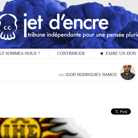
UI SOMMES-NOUS ?
CONTRIBUER
♥ FAIRE UN DON
2 
IGOR RODRIGUES RAMOS
3
PAR
L
Vot
Ex
obl
R
Jet
esp
Co