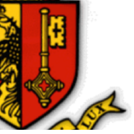
N
Ad
Si
En