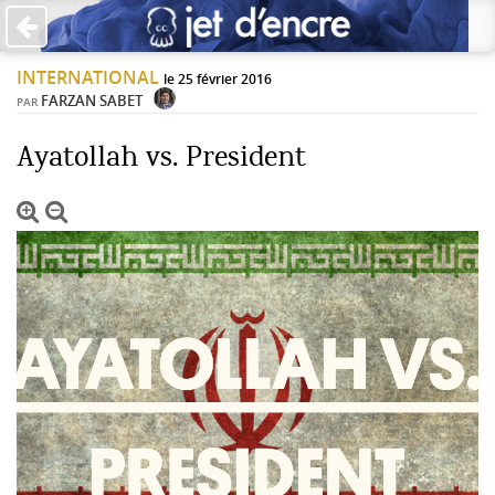
×
INTERNATIONAL
PAS DE COMMENTAIRES
le 25 février 2016
FARZAN SABET
PAR
Écrire un commentaire
Ayatollah vs. President
Laisser une réponse
Votre adresse de messagerie ne sera pas publiée. Les
champs obligatoires sont indiqués avec *
Jet d'Encre vous prie d'inscrire vos commentaires dans un
esprit de dialogue et les limites du respect de chacun.
Merci.
Commentaire