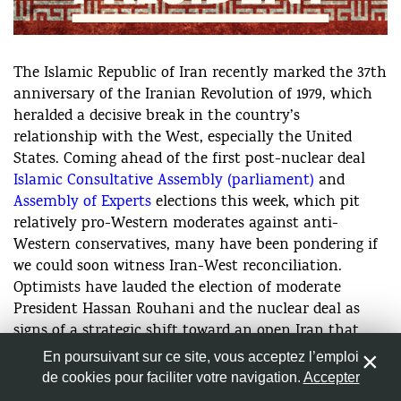
The Islamic Republic of Iran recently marked the 37th
Nom
*
anniversary of the Iranian Revolution of 1979, which
heralded a decisive break in the country’s
relationship with the West, especially the United
Adresse de messagerie
*
States. Coming ahead of the first post-nuclear deal
Islamic Consultative Assembly (parliament)
and
Site web
Assembly of Experts
elections this week, which pit
relatively pro-Western moderates against anti-
Western conservatives, many have been pondering if
we could soon witness Iran-West reconciliation.
Optimists have lauded the election of moderate
Enregistrer mon nom, mon e-mail et mon site web dans
President Hassan Rouhani and the nuclear deal as
le navigateur pour mon prochain commentaire.
signs of a strategic shift toward an open Iran that
can reconcile with the West. Pessimists view the
En poursuivant sur ce site, vous acceptez l’emploi
persistence of Iran’s regional policies and domestic
de cookies pour faciliter votre navigation.
Accepter
0
repression as signs that any openings are at best