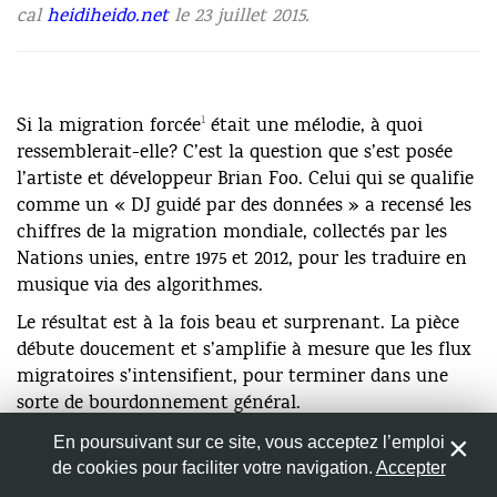
cal
heidiheido.net
le 23 juillet 2015.
Nom
*
1
Si la migration forcée
était une mélodie, à quoi
ressemblerait-elle? C’est la question que s’est posée
Adresse de messagerie
*
l’artiste et développeur Brian Foo. Celui qui se qualifie
comme un « DJ guidé par des données » a recensé les
chiffres de la migration mondiale, collectés par les
Site web
Nations unies, entre 1975 et 2012, pour les traduire en
musique via des algorithmes.
Le résultat est à la fois beau et surprenant. La pièce
débute doucement et s’amplifie à mesure que les flux
Enregistrer mon nom, mon e-mail et mon site web dans
migratoires s’intensifient, pour terminer dans une
le navigateur pour mon prochain commentaire.
sorte de bourdonnement général.
L’approche n’est pas seulement artistique puisqu’elle
En poursuivant sur ce site, vous acceptez l’emploi
s’accompagne d’une carte où se dessinent les
de cookies pour faciliter votre navigation.
Accepter
0
différents déplacements de population (voir ci-