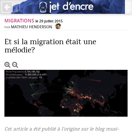
×
MIGRATIONS
PAS DE COMMENTAIRES
le 29 juillet 2015
MATHIEU HENDERSON
PAR
Écrire un commentaire
Et si la migration était une
mélodie?
Laisser une réponse
Votre adresse de messagerie ne sera pas publiée. Les
champs obligatoires sont indiqués avec *
Jet d'Encre vous prie d'inscrire vos commentaires dans un
esprit de dialogue et les limites du respect de chacun.
Merci.
Commentaire
©Brian Foo
Cet article a été publié à l’origine sur le blog musi­