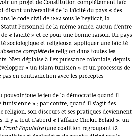
voir un projet de Constitution complètement laïc
i-disant universalité de la laïcité du pays « des
ns le code civil de 1862 sous le beylicat, la
u Statut Personnel de la même année, aucun d’entre
de « laïcité » et ce pour une bonne raison. Un pays
é sociologique et religieuse, appliquer une laïcité
e absence
complète
de religion dans toutes les
ents. N’en déplaise à l’ex puissance coloniale, depuis
développer « un Islam tunisien » et un processus de
re pas en contradiction avec les préceptes
u pouvoir joue le jeu de la démocratie quand il
 tunisienne » ; par contre, quand il s’agit des
de religion, son discours et ses pratiques deviennent
Il y a tout d’abord « l’affaire Chokri Belaïd », un
du
Front Populaire
(une coalition regroupant 12