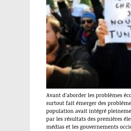
Avant d’aborder les problèmes éco
© nawaat.org
surtout fait émerger des problèmes
population avait intégré pleineme
par les résultats des premières él
médias et les gouvernements occ