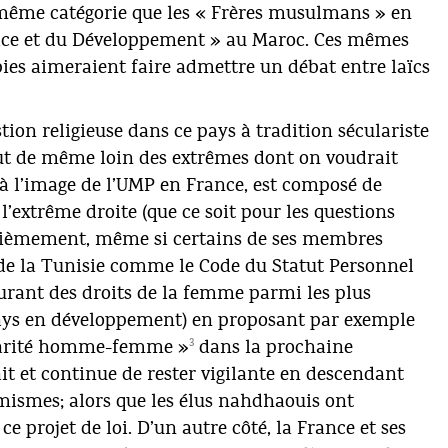
 même catégorie que les « Frères musulmans » en
stice et du Développement » au Maroc. Ces mêmes
es aimeraient faire admettre un débat entre laïcs
stion religieuse dans ce pays à tradition séculariste
out de même loin des extrêmes dont on voudrait
 à l’image de l’UMP en France, est composé de
’extrême droite (que ce soit pour les questions
uxièmement, même si certains de ses membres
 de la Tunisie comme le Code du Statut Personnel
aurant des droits de la femme parmi les plus
ays en développement) en proposant par exemple
3
tarité homme-femme »
dans la prochaine
tait et continue de rester vigilante en descendant
émismes; alors que les élus nahdhaouis ont
e projet de loi. D’un autre côté, la France et ses