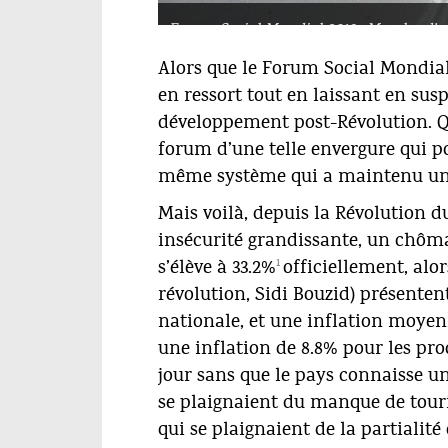
Forum Social Mondial 2013 : Marche d’o
2013.
Alors que le Forum Social Mondial 
en ressort tout en laissant en sus
développement post-Révolution. Q
forum d’une telle envergure qui po
même système qui a maintenu un
Mais voilà, depuis la Révolution d
insécurité grandissante, un chôm
1
s’élève à 33.2%
officiellement, alo
révolution, Sidi Bouzid) présente
nationale, et une inflation moyen
une inflation de 8.8% pour les pr
jour sans que le pays connaisse un
se plaignaient du manque de touris
qui se plaignaient de la partialit