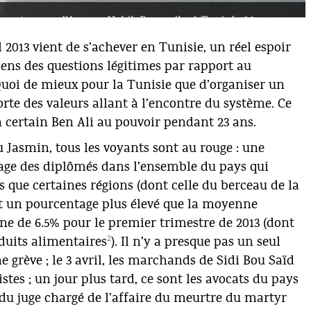
qu
En
du
uverture sur l’Avenue Habib Bourguiba à Tunis le 26 mars
da
de
2013 vient de s’achever en Tunisie, un réel espoir
to
re
pens des questions légitimes par rapport au
su
uoi de mieux pour la Tunisie que d’organiser un
En
rte des valeurs allant à l’encontre du système. Ce
qu
 certain Ben Ali au pouvoir pendant 23 ans.
cr
él
u Jasmin, tous les voyants sont au rouge : une
Au
age des diplômés dans l’ensemble du pays qui
bo
rs que certaines régions (dont celle du berceau de la
R
nt un pourcentage plus élevé que la moyenne
ne de 6.5% pour le premier trimestre de 2013 (dont
2
oduits alimentaires
). Il n’y a presque pas un seul
e grève ; le 3 avril, les marchands de Sidi Bou Saïd
tes ; un jour plus tard, ce sont les avocats du pays
é du juge chargé de l’affaire du meurtre du martyr