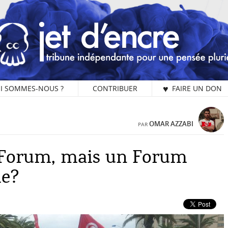
I SOMMES-NOUS ?
CONTRIBUER
♥ FAIRE UN DON
1 
OMAR AZZABI
PAR
n Forum, mais un Forum
L
ie?
Vo
Be
ch
sa
Je
ce
un
j’
ch