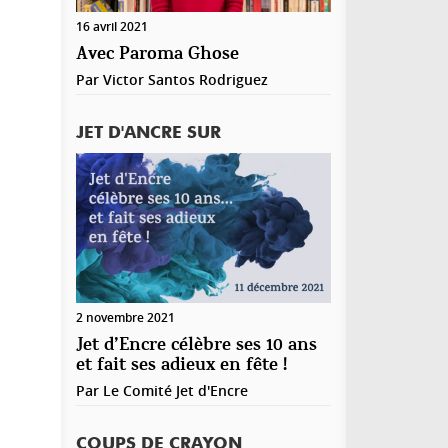
oi. De plus, ces partis historiques d’opposition ont
registrer mon nom, mon e-mail et mon site web
16 avril 2021
 mal à se mettre à l’heure du pouvoir en parlant
ns le navigateur pour mon prochain commentaire.
 démocratie suite à un scrutin mais refuse
Avec Paroma Ghose
talement de prendre en considération ceux qui
Par
Victor Santos Rodriguez
présenterait l’ancien régime ( Nida Tounes dont les
ffrages les donnent 15%)
JET D'ANCRE SUR
fin tout ça pour dire et maintenant qu’est ce
’ont fait ?
ois-tu en cette Troika? Ne doit-elle pas être
argie? comment sortir de cette impasse?
cune idée si j’ai été claire mais je suis fatigué
nne nuit jet d’encre
épondre
2 novembre 2021
Jet d’Encre célèbre ses 10 ans
et fait ses adieux en fête !
Par
Le Comité Jet d'Encre
COUPS DE CRAYON