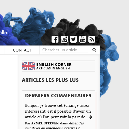
CONTACT
×
COMMENTAIRES
ENGLISH CORNER
ARTICLES IN ENGLISH
Écrire un commentaire
ARTICLES LES PLUS LUS
Andrea
aisser une réponse
DERNIERS COMMENTAIRES
Envoyé le 16 avril 2013
tre adresse de messagerie ne sera pas publiée. Les
l article même si personnellement j’ai du mal à
Bonjour je trouve cet échange assez
amps obligatoires sont indiqués avec *
intéressant, est il possible d'avoir un
isir le message que tu tentes de faire passer
t d'Encre vous prie d'inscrire vos commentaires dans
article où l'on peut voir la part de...
rtainement pas manque de connaissance du sujet
 esprit de dialogue et les limites du respect de
en conviens. Toutefois si j’ai bien compris tu
Par ARMEL STEEVEN, dans
Amendes
acun. Merci.
punitives ou amendes lucratives ?