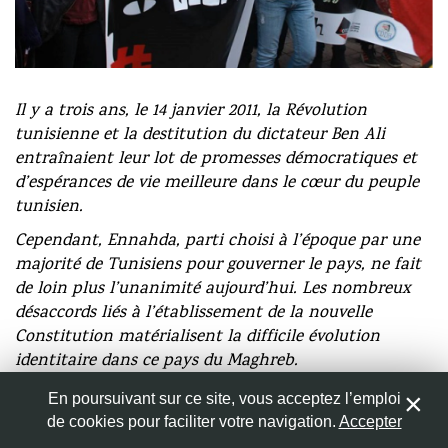
Nom
*
Il y a trois ans, le 14 janvier 2011, la Révolution
tunisienne et la destitution du dictateur Ben Ali
Adresse de messagerie
*
entraînaient leur lot de promesses démocratiques et
d’espérances de vie meilleure dans le cœur du peuple
tunisien.
Site web
Cependant, Ennahda, parti choisi à l’époque par une
majorité de Tunisiens pour gouverner le pays, ne fait
de loin plus l’unanimité aujourd’hui. Les nombreux
désaccords liés à l’établissement de la nouvelle
Enregistrer mon nom, mon e-mail et mon site web dans
Constitution matérialisent la difficile évolution
le navigateur pour mon prochain commentaire.
identitaire dans ce pays du Maghreb.
Dans cet article engagé, j’observe mon pays d’origine
En poursuivant sur ce site, vous acceptez l’emploi
depuis l’étranger et vous propose mes réflexions.
de cookies pour faciliter votre navigation.
Accepter
0