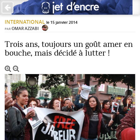
×
INTERNATIONAL
PAS DE COMMENTAIRES
le 15 janvier 2014
OMAR AZZABI
PAR
Écrire un commentaire
Trois ans, toujours un goût amer en
bouche, mais décidé à lutter !
Laisser une réponse
Votre adresse de messagerie ne sera pas publiée. Les
champs obligatoires sont indiqués avec *
Jet d'Encre vous prie d'inscrire vos commentaires dans un
esprit de dialogue et les limites du respect de chacun.
Merci.
Commentaire