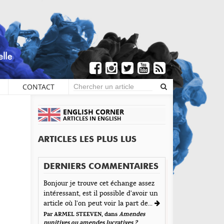
CONTACT
×
COMMENTAIRES
ENGLISH CORNER
ARTICLES IN ENGLISH
Écrire un commentaire
ARTICLES LES PLUS LUS
L’avortement, une affaire privée… |
aisser une réponse
Delphine Bachmann
DERNIERS COMMENTAIRES
Envoyé le 19 janvier 2019
tre adresse de messagerie ne sera pas publiée. Les
Bonjour je trouve cet échange assez
amps obligatoires sont indiqués avec *
] ou lorsque la législation est revenue en arrière, la
intéressant, est il possible d'avoir un
t d'Encre vous prie d'inscrire vos commentaires dans
rtalité maternelle augmente fortement.1 Nous
article où l'on peut voir la part de...
 esprit de dialogue et les limites du respect de
rrons à nouveau surgir le tourisme de
Par ARMEL STEEVEN, dans
Amendes
acun. Merci.
avortement et les femmes ne seront plus prises […]
punitives ou amendes lucratives ?