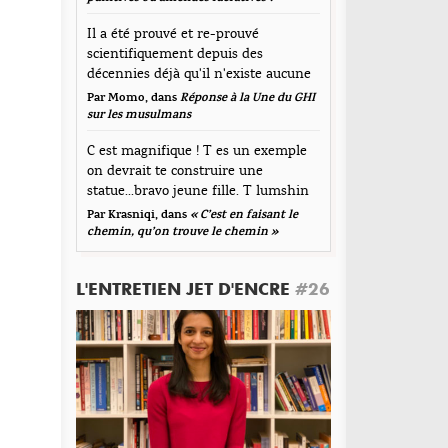
épondre
mmentaire
Il a été prouvé et re-prouvé
scientifiquement depuis des
Laure
décennies déjà qu'il n'existe aucune
Envoyé le 28 janvier 2014
corrélation...
Par Momo, dans
Réponse à la Une du GHI
rci et bravo pour cet article! Je suis d’accord, on
sur les musulmans
 peut pas commencer à juger qui mérite des soins
C est magnifique ! T es un exemple
 pas. Concernant le contrôle des naissances j’ai
on devrait te construire une
vie de soulever la question controversée de la
statue...bravo jeune fille. T lumshin
lule contraceptive. Non-remboursée, est-ce qu’elle
durt
 ferait pas déjà figure d’assurance
Par Krasniqi, dans
« C’est en faisant le
om
*
chemin, qu’on trouve le chemin »
mplémentaire, culpabilisant celles qui ne
uhaitent pas interrompre leur cycle pendant des
nées à coup d’hormones? Je soutient qu’on doit
L'ENTRETIEN JET D'ENCRE
#26
resse de messagerie
*
oir le choix pour son corps.
épondre
te web
Quentin
Envoyé le 28 janvier 2014
t article est d’une hypocrisie folle. soit vous ne
vez pas lire, soit vous vivez dans un monde