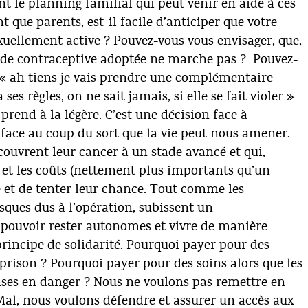
nt le planning familial qui peut venir en aide à ces
 que parents, est-il facile d’anticiper que votre
exuellement active ? Pouvez-vous vous envisager, que,
de contraceptive adoptée ne marche pas ? Pouvez-
e « ah tiens je vais prendre une complémentaire
es règles, on ne sait jamais, si elle se fait violer »
prend à la légère. C’est une décision face à
, face au coup du sort que la vie peut nous amener.
uvrent leur cancer à un stade avancé et qui,
 et les coûts (nettement plus importants qu’un
e et de tenter leur chance. Tout comme les
isques dus à l’opération, subissent un
ouvoir rester autonomes et vivre de manière
 principe de solidarité. Pourquoi payer pour des
prison ? Pourquoi payer pour des soins alors que les
ses en danger ? Nous ne voulons pas remettre en
al, nous voulons défendre et assurer un accès aux