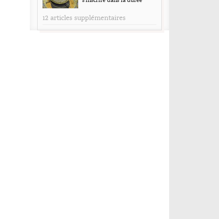
assurances (et ici aussi il faut des médecins,
s’inscrire dans la durée
cela ne change rien à la question, votre
12 articles supplémentaires
argument n’en est pas un).
Je ne remet pas en cause le principe de
solidarité de l’assurance maladie, mais il est
faux de croire que celle ci a pour but de
réparer toutes les conneries des gens, et vous
ne devez pas être bien renseignée à ce sujet
puisque justement, certains domaines
sportifs sont aujourd’hui exclu des soins de
bases ! (base jump par exemple) Et je suis le
premier enchanté à l’idée de créer des
groupes particuliers, qui doivent
s’autoprendre en charge, ou de crée des
options (options skis / options
plongée/options bricolage avec outil
dangereux). Dans la RC c’est le même
principe, et c’est aussi du social et solidarité
non ? Pourtant sur ma RC j’ai bel et bien des
options, fixée par la loi, à prendre en fonction
de mes activités ! Pourquoi la logique ne