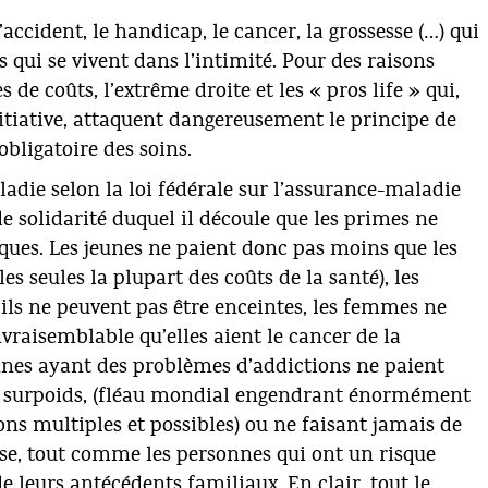
im
En
accident, le handicap, le cancer, la grossesse (…) qui
pa
da
qui se vivent dans l’intimité. Pour des raisons
ch
Co
 de coûts, l’extrême droite et les « pros life » qui,
fi
initiative, attaquent dangereusement le principe de
fi
obligatoire des soins.
ja
so
adie selon la loi fédérale sur l’assurance-maladie
le
e solidarité duquel il découle que les primes ne
d’
ava
sques. Les jeunes ne paient donc pas moins que les
« 
es seules la plupart des coûts de la santé), les
re
ls ne peuvent pas être enceintes, les femmes ne
no
nvraisemblable qu’elles aient le cancer de la
ce
de
onnes ayant des problèmes d’addictions ne paient
pr
en surpoids, (fléau mondial engendrant énormément
Pa
ns multiples et possibles) ou ne faisant jamais de
po
fo
sse, tout comme les personnes qui ont un risque
qu
e leurs antécédents familiaux. En clair, tout le