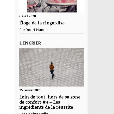
de DEUX médecins!)
L’assurance-maladie, vous avez l’air de l’ignorer,
est avant tout un système SOCIAL de
6 avril 2020
SOLIDARITE: ceux qui sont dans une meilleure
Éloge de la ringardise
situation donnent pour aider ceux qui en ont
Par
Youri Hanne
besoin.
« Je n’ai pas a payer pour un fumeur, il est en
L'ENCRIER
devoir d’assumer ses choix, et concer­nant
l’avortement il en est de même. Un avor­te­ment
vaut 4 mois de mes primes, il n’y a aucune rai­son
que je paie une année d’assurance pour finan­cer 3
avor­te­ments. »
Vous n’avez donc officiellement RIEN compris au
principe de solidarité.
Pour vous expliquer, poussons votre
raisonnement:
25 janvier 2020
Si vous vous retrouvez aux soins intensifs pour un
Loin de tout, hors de sa zone
accident de ski, ou d’un autre sport, on ne devrait
de confort #4 – Les
pas vous rembourser car le loisir est une affaire
ingrédients de la réussite
privée et le ski une activité dangereuse?
Par
Sophie Helle