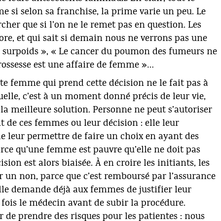
po
si selon sa franchise, la prime varie un peu. Le
et
cher que si l’on ne le remet pas en question. Les
av
au
ore, et qui sait si demain nous ne verrons pas une
po
en surpoids », « Le cancer du poumon des fumeurs ne
ce
grossesse est une affaire de femme »…
et
R
ute femme qui prend cette décision ne le fait pas à
uelle, c’est à un moment donné précis de leur vie,
 la meilleure solution. Personne ne peut s’autoriser
 de ces femmes ou leur décision : elle leur
 de leur permettre de faire un choix en ayant des
parce qu’une femme est pauvre qu’elle ne doit pas
sion est alors biaisée. À en croire les initiants, les
 un non, parce que c’est remboursé par l’assurance
elle demande déjà aux femmes de justifier leur
 fois le médecin avant de subir la procédure.
er de prendre des risques pour les patientes : nous