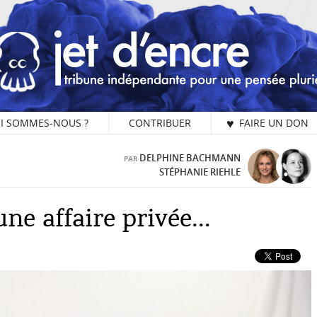
I SOMMES-NOUS ?
CONTRIBUER
♥ FAIRE UN DON
8 
DELPHINE BACHMANN
PAR
STÉPHANIE RIEHLE
une affaire privée…
L
Vo
ch
[…
Je
mo
un
ve
ch
l’