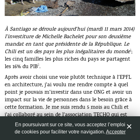
logements qui lui offrent un peu de confort, de
l’hygiène et de la sécurité. Conditions pour être libre!
BRAVO pour votre engagement!
Répondre
Photo 1: Pablo, 12 ans, vit dans le campamento Aguada
Nom
*
À Santiago se déroule aujourd’hui (mardi 11 mars 2014)
Sur. © Damien Magat
l’investiture de Michelle Bachelet pour son deuxième
chente fou
Envoyé le 11 mars 2014
mandat en tant que présidente de la République. Le
Adresse de messagerie
*
1
Chili est un des pays les plus inégalitaires du monde
;
seulement promesses c’tout.
les cinq familles les plus riches du pays se partagent
Répondre
2
les 16% du PIB
.
Site web
Après avoir choisi une voie plutôt technique à l’EPFL
en architecture, j’ai voulu me rendre compte à quel
point je pouvais m’investir dans une ONG et avoir un
impact sur la vie de personnes dans le besoin grâce à
Enregistrer mon nom, mon e-mail et mon site web dans
cette formation. Je me suis rendu 5 mois au Chili et
le navigateur pour mon prochain commentaire.
j’ai collaboré au sein de l’association TECHO qui est
très active dans la reconstruction de bidonvilles. Voici
En poursuivant sur ce site, vous acceptez l’emploi
les impressions que j’en ai eues et le contexte dans
de cookies pour faciliter votre navigation.
Accepter
3
lequel Michelle Bachelet entre en fonction.