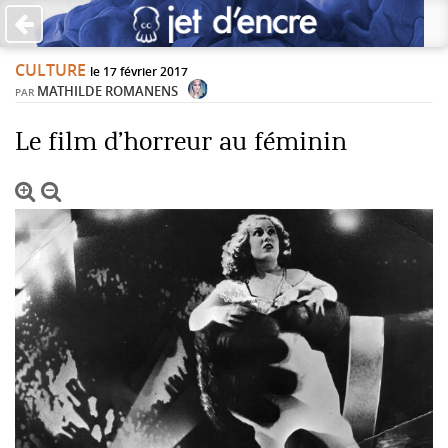
×
CULTURE
PAS DE COMMENTAIRES
le 17 février 2017
MATHILDE ROMANENS
PAR
Écrire un commentaire
Le film d’horreur au féminin
Laisser une réponse
Votre adresse de messagerie ne sera pas publiée. Les
champs obligatoires sont indiqués avec *
Jet d'Encre vous prie d'inscrire vos commentaires dans un
esprit de dialogue et les limites du respect de chacun.
Merci.
Commentaire