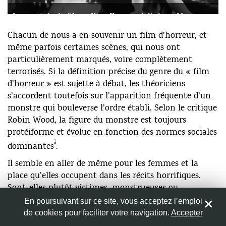
Image tirée du film « King Kong » réalisé par Merian
Caldwell Cooper et Ernest Beaumont Schoedsack en
Chacun de nous a en souvenir un film d’horreur, et
1933.
Nom
*
même parfois certaines scènes, qui nous ont
particulièrement marqués, voire complètement
terrorisés. Si la définition précise du genre du « film
Adresse de messagerie
*
d’horreur » est sujette à débat, les théoriciens
s’accordent toutefois sur l’apparition fréquente d’un
monstre qui bouleverse l’ordre établi. Selon le critique
Site web
Robin Wood, la figure du monstre est toujours
protéiforme et évolue en fonction des normes sociales
1
dominantes
.
Il semble en aller de même pour les femmes et la
Enregistrer mon nom, mon e-mail et mon site web dans
le navigateur pour mon prochain commentaire.
place qu’elles occupent dans les récits horrifiques.
Sont-elles plutôt victimes, monstrueuses ou
héroïnes ? A travers le prisme du genre, cet article
En poursuivant sur ce site, vous acceptez l’emploi
s’intéressera aux rôles féminins dans les films
de cookies pour faciliter votre navigation.
Accepter
0
d’horreur depuis 1930 jusque dans les années 1970.