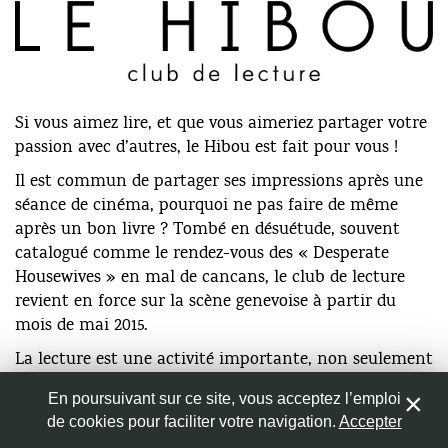
Répondre
Nom
*
Si vous aimez lire, et que vous aimeriez partager votre
passion avec d’autres, le Hibou est fait pour vous !
Adresse de messagerie
*
Il est commun de partager ses impressions après une
séance de cinéma, pourquoi ne pas faire de même
Site web
après un bon livre ? Tombé en désuétude, souvent
catalogué comme le rendez-vous des « Desperate
Housewives » en mal de cancans, le club de lecture
revient en force sur la scène genevoise à partir du
mois de mai 2015.
Enregistrer mon nom, mon e-mail et mon site web dans
le navigateur pour mon prochain commentaire.
La lecture est une activité importante, non seulement
pour les étudiants et le corps académique, mais pour
En poursuivant sur ce site, vous acceptez l’emploi
tous ceux, plus nombreux qu’on le croit, qui
de cookies pour faciliter votre navigation.
Accepter
1
cherchent un divertissement ailleurs que sur un