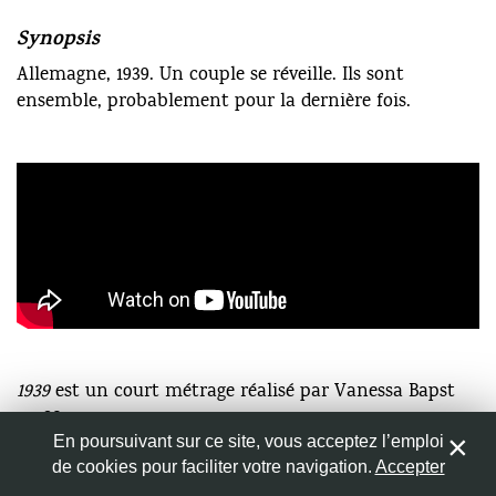
1939 – Capture d’écran
Synopsis
Allemagne, 1939. Un couple se réveille. Ils sont
Nom
*
ensemble, probablement pour la dernière fois.
Adresse de messagerie
*
Site web
Enregistrer mon nom, mon e-mail et mon site web dans
le navigateur pour mon prochain commentaire.
1939
est un court métrage réalisé par Vanessa Bapst
en 2011.
En poursuivant sur ce site, vous acceptez l’emploi
de cookies pour faciliter votre navigation.
Accepter
1
COMMENTAIRES