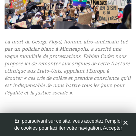
Nom
*
[Patrick Behn/Pixabay]
La mort de George Floyd, homme afro-américain tué
Adresse de messagerie
*
par un policier blanc à Minneapolis, a suscité une
vague mondiale de protestations. Fabien Cadez nous
propose ici de remonter aux origines de cette fracture
Site web
ethnique aux Etats-Unis, appelant l’Europe à
écouter
« ces cris de colère et prendre conscience qu’il
est indispensable de nous battre tous les jours pour
l’égalité et la justice sociale ».
Enregistrer mon nom, mon e-mail et mon site web dans
le navigateur pour mon prochain commentaire.
En poursuivant sur ce site, vous acceptez l’emploi
Lundi 25 mai, un policier blanc tue par asphyxie un
de cookies pour faciliter votre navigation.
Accepter
0
1
Afro-Américain lors d’une arrestation brutale
. C’est