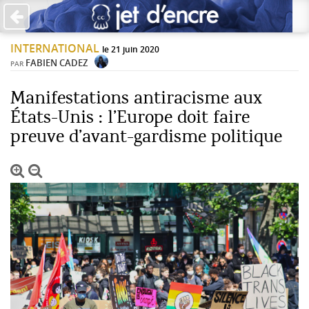
×
INTERNATIONAL
PAS DE COMMENTAIRES
le 21 juin 2020
FABIEN CADEZ
PAR
Écrire un commentaire
Manifestations antiracisme aux
États-Unis : l’Europe doit faire
Laisser une réponse
preuve d’avant-gardisme politique
Votre adresse de messagerie ne sera pas publiée. Les
champs obligatoires sont indiqués avec *
Jet d'Encre vous prie d'inscrire vos commentaires dans un
esprit de dialogue et les limites du respect de chacun.
Merci.
Commentaire