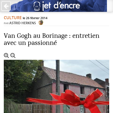
×
CULTURE
PAS DE COMMENTAIRES
le 26 février 2014
ASTRID HERKENS
PAR
Écrire un commentaire
Van Gogh au Borinage : entretien
avec un passionné
Laisser une réponse
Votre adresse de messagerie ne sera pas publiée. Les
champs obligatoires sont indiqués avec *
Jet d'Encre vous prie d'inscrire vos commentaires dans un
esprit de dialogue et les limites du respect de chacun.
Merci.
Commentaire