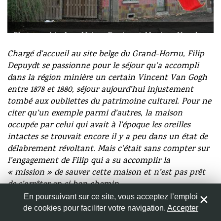
Photographie: La « Maison Denis », © Monique Van den
Nom
*
Berg
Chargé d’accueil au site belge du Grand-Hornu, Filip
Depuydt se passionne pour le séjour qu’a accompli
Adresse de messagerie
*
dans la région minière un certain Vincent Van Gogh
entre 1878 et 1880, séjour aujourd’hui injustement
tombé aux oubliettes du patrimoine culturel. Pour ne
Site web
citer qu’un exemple parmi d’autres, la maison
occupée par celui qui avait à l’époque les oreilles
intactes se trouvait encore il y a peu dans un état de
délabrement révoltant. Mais c’était sans compter sur
l’engagement de Filip qui a su accomplir la
Enregistrer mon nom, mon e-mail et mon site web dans
le navigateur pour mon prochain commentaire.
« mission » de sauver cette maison et n’est pas prêt
de s’arrêter en si bon chemin…
En poursuivant sur ce site, vous acceptez l’emploi
Astrid Herkens :
Filip, bonjour ! Vous êtes passionné
de cookies pour faciliter votre navigation.
Accepter
0
par le court mais déterminant laps de temps passé