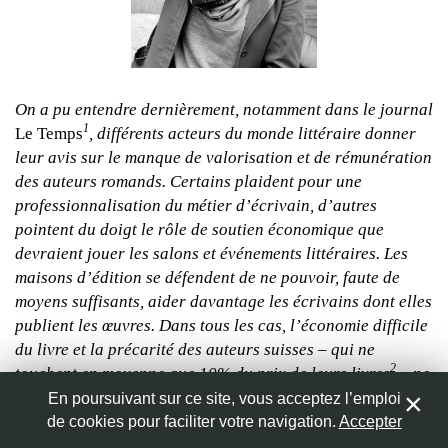
Nom
*
[Page Facebook d’Aude Seigne]
On a pu entendre dernièrement, notamment dans le journal
1
Le Temps
Adresse de messagerie
, différents acteurs du monde littéraire donner
*
leur avis sur le manque de valorisation et de rémunération
des auteurs romands. Certains plaident pour une
Site web
professionnalisation du métier d’écrivain, d’autres
pointent du doigt le rôle de soutien économique que
devraient jouer les salons et événements littéraires. Les
maisons d’édition se défendent de ne pouvoir, faute de
moyens suffisants, aider davantage les écrivains dont elles
Enregistrer mon nom, mon e-mail et mon site web dans le
publient les œuvres. Dans tous les cas, l’économie difficile
navigateur pour mon prochain commentaire.
du livre et la précarité des auteurs suisses – qui ne
2
touchent en moyenne que 10% du prix de leurs livres
– ne
font pas de doute.
En poursuivant sur ce site, vous acceptez l’emploi
de cookies pour faciliter votre navigation.
Accepter
0
Nous avons voulu aller à la rencontre de la jeunesse