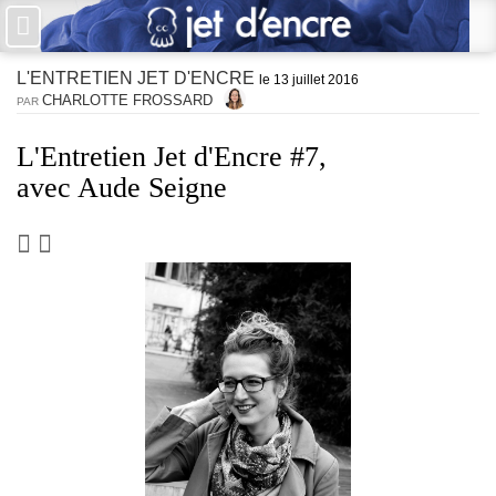
×
L'ENTRETIEN JET D'ENCRE
PAS DE COMMENTAIRES
le 13 juillet 2016
CHARLOTTE FROSSARD
PAR
Écrire un commentaire
L'Entretien Jet d'Encre #7,
Avec Aude Seigne
Laisser une réponse
Votre adresse de messagerie ne sera pas publiée. Les champs
obligatoires sont indiqués avec *
Jet d'Encre vous prie d'inscrire vos commentaires dans un esprit
de dialogue et les limites du respect de chacun. Merci.
Commentaire