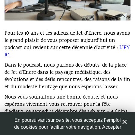
Nom
*
Les membres du Comité de Jet d’Encre : Noémi
Pour les 10 ans et les adieux de Jet d’Encre, nous avons
Paparou, Tristan Irschlinger, Sophie Helle, Charlotte
le grand plaisir de vous proposer aujourd’hui un
Frossard (de gauche à droite, en bas), José « Geos »
Adresse de messagerie
*
podcast qui revient sur cette décennie d’activité :
LIEN
Tippenhauer, Ermela Haile, Stefan Renna, Victor Santos
ICI
.
Rodriguez (de gauche à droite, en haut), Michael
Maccabez et Yann Koby (pas sur la photo).
Dans le podcast, nous parlons des débuts, de la place
Site web
de Jet d’Encre dans le paysage médiatique, des
évolutions et des défis rencontrés, des raisons de la fin
et du modeste héritage que nous espérons laisser.
Nous vous souhaitons une bonne écoute, et nous
Enregistrer mon nom, mon e-mail et mon site web dans
le navigateur pour mon prochain commentaire.
espérons vivement vous retrouver pour la fête
d’adieux, ce samedi 11 décembre dès 18h aux « 4 Coins
» (
LIEN ICI
) !
En poursuivant sur ce site, vous acceptez l’emploi
de cookies pour faciliter votre navigation.
Accepter
0
Le Comité de Jet d’Encre