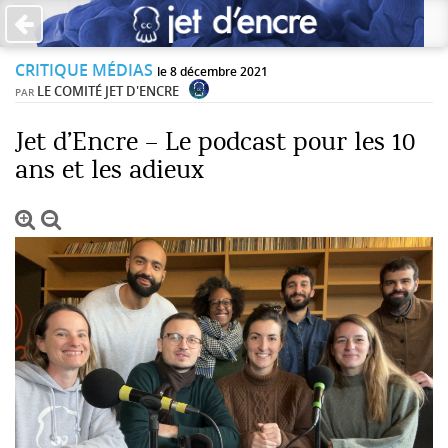
×
CRITIQUE MÉDIAS
PAS DE COMMENTAIRES
le 8 décembre 2021
LE COMITÉ JET D'ENCRE
PAR
Écrire un commentaire
Jet d’Encre – Le podcast pour les 10
ans et les adieux
Laisser une réponse
Votre adresse de messagerie ne sera pas publiée. Les
champs obligatoires sont indiqués avec *
Jet d'Encre vous prie d'inscrire vos commentaires dans un
esprit de dialogue et les limites du respect de chacun.
Merci.
Commentaire