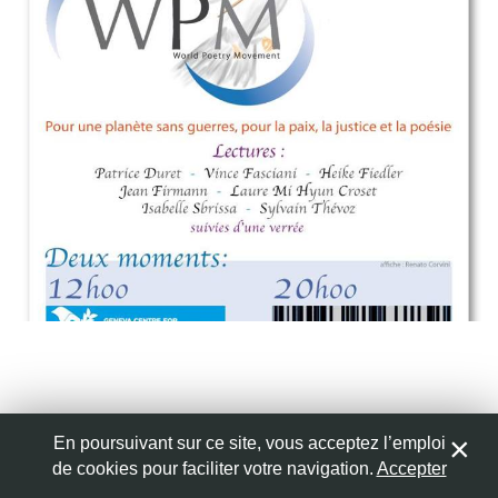
Nom
*
Adresse de messagerie
*
Site web
Enregistrer mon nom, mon e-mail et mon site web dans
le navigateur pour mon prochain commentaire.
En poursuivant sur ce site, vous acceptez l’emploi
Que peut la poésie? Vendredi 25 juillet à midi et au
de cookies pour faciliter votre navigation.
Accepter
0
soir, dans le cadre du mouvement poétique mondial,