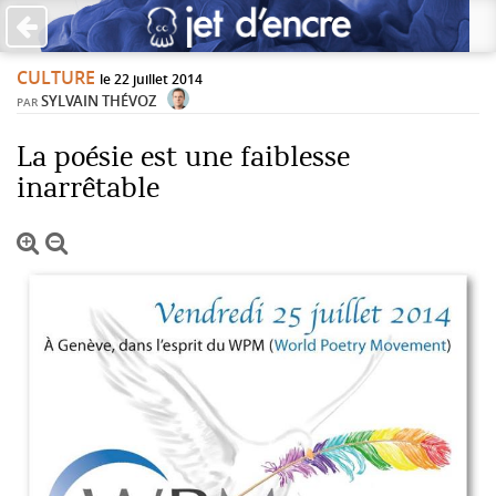
×
CULTURE
PAS DE COMMENTAIRES
le 22 juillet 2014
SYLVAIN THÉVOZ
PAR
Écrire un commentaire
La poésie est une faiblesse
inarrêtable
Laisser une réponse
Votre adresse de messagerie ne sera pas publiée. Les
champs obligatoires sont indiqués avec *
Jet d'Encre vous prie d'inscrire vos commentaires dans un
esprit de dialogue et les limites du respect de chacun.
Merci.
Commentaire