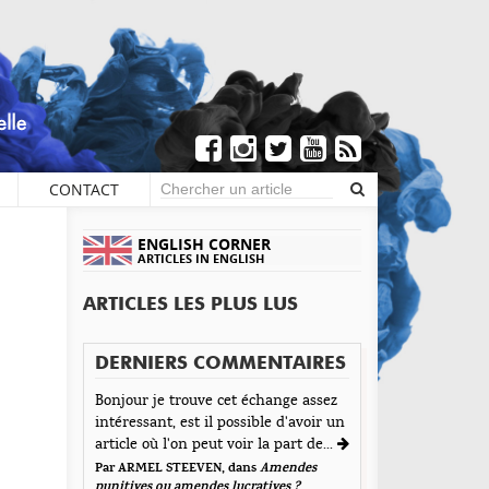
CONTACT
×
COMMENTAIRES
ENGLISH CORNER
ARTICLES IN ENGLISH
Écrire un commentaire
ARTICLES LES PLUS LUS
Yann K.
aisser une réponse
DERNIERS COMMENTAIRES
Envoyé le 11 mars 2013
tre adresse de messagerie ne sera pas publiée. Les
cellent, vraiment, un plaisir de te lire! Vivement la
Bonjour je trouve cet échange assez
amps obligatoires sont indiqués avec *
intéressant, est il possible d'avoir un
ite. Et bonne chance pour ton stage!
t d'Encre vous prie d'inscrire vos commentaires dans
article où l'on peut voir la part de...
nn
 esprit de dialogue et les limites du respect de
Par ARMEL STEEVEN, dans
Amendes
épondre
acun. Merci.
punitives ou amendes lucratives ?