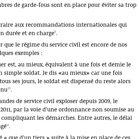
res de garde-fous sont en place pour éviter sa trop
ntraire aux recommandations internationales qui
9
en durée et en charge
.
er que le régime du service civil est encore de nos
lques exemples :
 est, au mieux, équivalent à une fois et demie le
n simple soldat. Je dis «au mieux» car une fois
 tous ses jours, le soldat est dispensé du reste alors
10
enu
.
 de service civil exploser depuis 2009, le
r 2011, par la voie d’une ordonnance non soumise au
compliquant les démarches. Entre autres, le délai
11
ngé
.
« que d’un tiers » suite à la mise en place de ces