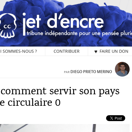
I SOMMES-NOUS ?
CONTRIBUER
♥ FAIRE UN DON
1 
DIEGO PRIETO MERINO
PAR
ou comment servir son pays
L
 circulaire 0
Vo
Ex
ch
su
Je
Ya
un
R
ch