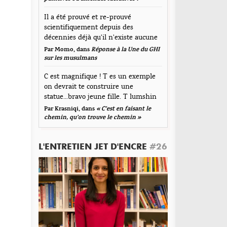
mmentaire
Il a été prouvé et re-prouvé
scientifiquement depuis des
décennies déjà qu'il n'existe aucune
corrélation...
Par Momo, dans
Réponse à la Une du GHI
sur les musulmans
C est magnifique ! T es un exemple
on devrait te construire une
statue...bravo jeune fille. T lumshin
durt
Par Krasniqi, dans
« C’est en faisant le
om
*
chemin, qu’on trouve le chemin »
L'ENTRETIEN JET D'ENCRE
#26
resse de messagerie
*
te web