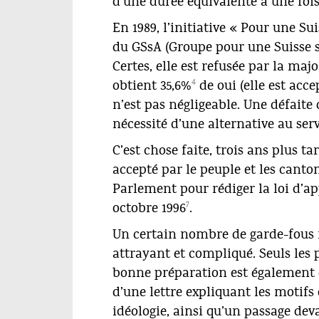
d’une durée équivalente à une fois
En 1989, l’initiative « Pour une Su
du GSsA (Groupe pour une Suisse 
Certes, elle est refusée par la maj
4
obtient 35,6%
de oui (elle est acc
n’est pas négligeable. Une défaite 
nécessité d’une alternative au serv
C’est chose faite, trois ans plus tar
accepté par le peuple et les canto
Parlement pour rédiger la loi d’app
7
octobre 1996
.
Un certain nombre de garde-fous r
attrayant et compliqué. Seuls les
bonne préparation est également e
d’une lettre expliquant les motif
idéologie, ainsi qu’un passage de