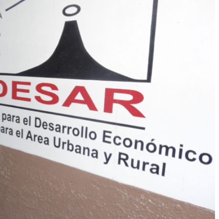
Co
N
Ad
Si