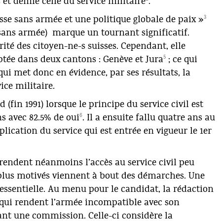
 et demie celle du service militaire
.
3
isse sans armée et une politique globale de paix »
sans armée) marque un tournant significatif.
orité des citoyen-ne-s suisses. Cependant, elle
5
eptée dans deux cantons : Genève et Jura
; ce qui
qui met donc en évidence, par ses résultats, la
ice militaire.
d (fin 1991) lorsque le principe du service civil est
6
ns avec 82.5% de oui
. Il a ensuite fallu quatre ans au
lication du service qui est entrée en vigueur le 1er
endent néanmoins l’accès au service civil peu
 plus motivés viennent à bout des démarches. Une
ssentielle. Au menu pour le candidat, la rédaction
s qui rendent l’armée incompatible avec son
vant une commission. Celle-ci considère la