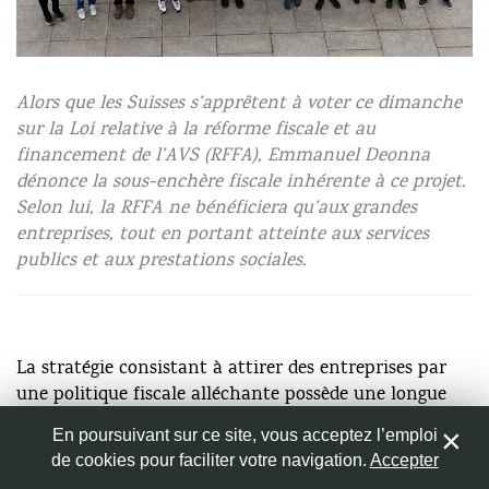
© Comité référendaire genevois contre la RFFA
Nom
*
Alors que les Suisses s’apprêtent à voter ce dimanche
sur la Loi relative à la réforme fiscale et au
financement de l’AVS (RFFA), Emmanuel Deonna
Adresse de messagerie
*
dénonce la sous-enchère fiscale inhérente à ce projet.
Selon lui, la RFFA ne bénéficiera qu’aux grandes
entreprises, tout en portant atteinte aux services
Site web
publics et aux prestations sociales.
Enregistrer mon nom, mon e-mail et mon site web dans
La stratégie consistant à attirer des entreprises par
le navigateur pour mon prochain commentaire.
une politique fiscale alléchante possède une longue
histoire en Suisse. La Loi relative à la réforme fiscale
En poursuivant sur ce site, vous acceptez l’emploi
et au financement de l’AVS (RFFA), au centre du
de cookies pour faciliter votre navigation.
Accepter
0
scrutin du dimanche 19 mai prochain, ne marque que