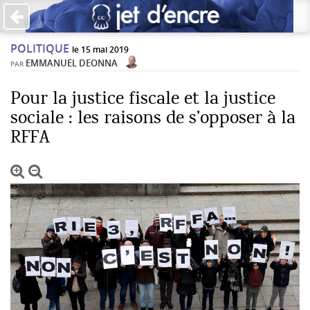
×
POLITIQUE
PAS DE COMMENTAIRES
le 15 mai 2019
EMMANUEL DEONNA
PAR
Écrire un commentaire
Pour la justice fiscale et la justice
sociale : les raisons de s’opposer à la
Laisser une réponse
RFFA
Votre adresse de messagerie ne sera pas publiée. Les
champs obligatoires sont indiqués avec *
Jet d'Encre vous prie d'inscrire vos commentaires dans un
esprit de dialogue et les limites du respect de chacun.
Merci.
Commentaire