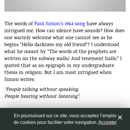
© skierscott
The words of
Paul Simon’s 1964 song
have always
Nom
*
intrigued me. How can silence have sounds? How does
one warmly welcome what one cannot see as he
Adresse de messagerie
*
begins “Hello darkness my old friend”? I understood
what he meant by “The words of the prophets are
written on the subway walls/ And tenement halls;” I
Site web
quoted that as an epigraph in my undergraduate
thesis in religion. But I am most intrigued when
Simon writes:
“People talking without speaking,
Enregistrer mon nom, mon e-mail et mon site web dans
People hearing without listening”.
le navigateur pour mon prochain commentaire.
En poursuivant sur ce site, vous acceptez l’emploi
When we turn on the news, flip through the pages of
de cookies pour faciliter votre navigation.
Accepter
0
newspapers or download blogs, we are overwhelmed
with sounds and words. People are talking to us, but