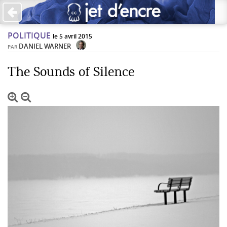
×
POLITIQUE
PAS DE COMMENTAIRES
le 5 avril 2015
DANIEL WARNER
PAR
Écrire un commentaire
The Sounds of Silence
Laisser une réponse
Votre adresse de messagerie ne sera pas publiée. Les
champs obligatoires sont indiqués avec *
Jet d'Encre vous prie d'inscrire vos commentaires dans un
esprit de dialogue et les limites du respect de chacun.
Merci.
Commentaire