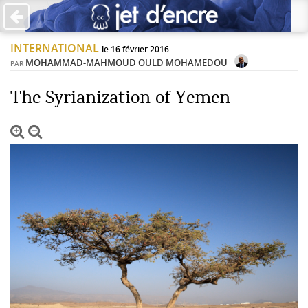
×
INTERNATIONAL
PAS DE COMMENTAIRES
le 16 février 2016
MOHAMMAD-MAHMOUD OULD MOHAMEDOU
PAR
Écrire un commentaire
The Syrianization of Yemen
Laisser une réponse
Votre adresse de messagerie ne sera pas publiée. Les
champs obligatoires sont indiqués avec *
Jet d'Encre vous prie d'inscrire vos commentaires dans un
esprit de dialogue et les limites du respect de chacun.
Merci.
Commentaire