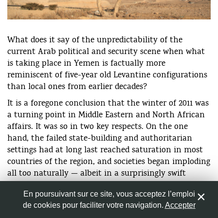
En route from Sana to Jibla, Yemen. ©
What does it say of the unpredictability of the
Nom
*
petsgoplaces.blogspot.com (CC BY 2.0).
current Arab political and security scene when what
is taking place in Yemen is factually more
Adresse de messagerie
*
reminiscent of five-year old Levantine configurations
than local ones from earlier decades?
It is a foregone conclusion that the winter of 2011 was
Site web
a turning point in Middle Eastern and North African
affairs. It was so in two key respects. On the one
hand, the failed state-building and authoritarian
settings had at long last reached saturation in most
Enregistrer mon nom, mon e-mail et mon site web dans
countries of the region, and societies began imploding
le navigateur pour mon prochain commentaire.
all too naturally — albeit in a surprisingly swift
sequence. Regardless of the eventual outcome of those
En poursuivant sur ce site, vous acceptez l’emploi
rebellions, revolts, revolutions, hiraks qawmas, or
de cookies pour faciliter votre navigation.
Accepter
0
intifadas this ongoing period set in motion a phase of