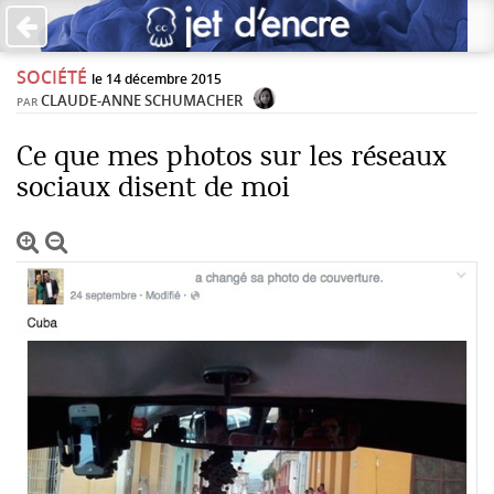
×
SOCIÉTÉ
PAS DE COMMENTAIRES
le 14 décembre 2015
CLAUDE-ANNE SCHUMACHER
PAR
Écrire un commentaire
Ce que mes photos sur les réseaux
sociaux disent de moi
Laisser une réponse
Votre adresse de messagerie ne sera pas publiée. Les
champs obligatoires sont indiqués avec *
Jet d'Encre vous prie d'inscrire vos commentaires dans un
esprit de dialogue et les limites du respect de chacun.
Merci.
Commentaire