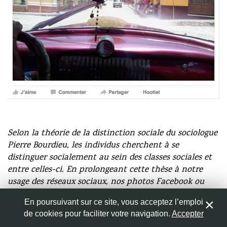
Nom
*
Adresse de messagerie
*
Site web
Capture d’écran effectuée par Cl-A. Schumacher
Selon la th
éorie de la distinction sociale du sociologue
Pierre Bourdieu, les individus cherchent
à se
distinguer socialement au sein des classes sociales et
Enregistrer mon nom, mon e-mail et mon site web dans
entre celles-ci. En prolongeant cette th
èse
à notre
le navigateur pour mon prochain commentaire.
usage des r
éseaux sociaux, nos photos Facebook ou
Instagram r
év
éleraient notre besoin d
’exposer et de
En poursuivant sur ce site, vous acceptez l’emploi
faire valider nos capitaux.
de cookies pour faciliter votre navigation.
Accepter
0
Tous les jours cette même routine: identifiant, mot de