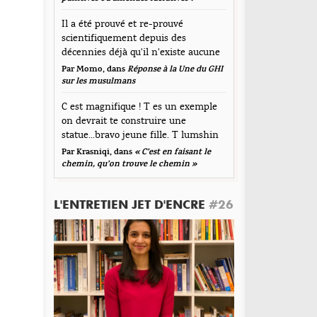
pport entre hommes et femmes. Merci pour ce
mmentaire
avail. Sans oublier : Peace, love, unity and having
Il a été prouvé et re-prouvé
n.
scientifiquement depuis des
épondre
décennies déjà qu'il n'existe aucune
corrélation...
Par Momo, dans
Réponse à la Une du GHI
sur les musulmans
C est magnifique ! T es un exemple
on devrait te construire une
statue...bravo jeune fille. T lumshin
durt
Par Krasniqi, dans
« C’est en faisant le
om
*
chemin, qu’on trouve le chemin »
L'ENTRETIEN JET D'ENCRE
#26
resse de messagerie
*
te web