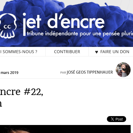
I SOMMES-NOUS ?
CONTRIBUER
♥ FAIRE UN DON
1 
JOSÉ GEOS TIPPENHAUER
7 mars 2019
PAR
Encre #22,
L
n
Vo
Ar
ch
im
Je
pr
un
en
ch