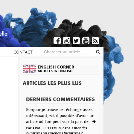
CONTACT
×
COMMENTAIRES
ENGLISH CORNER
ARTICLES IN ENGLISH
Écrire un commentaire
ARTICLES LES PLUS LUS
Cousineau
aisser une réponse
DERNIERS COMMENTAIRES
Envoyé le 9 mars 2019
tre adresse de messagerie ne sera pas publiée. Les
ticle très intéressant. Il rappelle combien il est
Bonjour je trouve cet échange assez
amps obligatoires sont indiqués avec *
intéressant, est il possible d'avoir un
portant d’aller au delà des apparences et des idées
t d'Encre vous prie d'inscrire vos commentaires dans
article où l'on peut voir la part de...
éconçues. Il rappelle avec brio que la société toute
 esprit de dialogue et les limites du respect de
tière doit repenser son approche culturelle du
Par ARMEL STEEVEN, dans
Amendes
acun. Merci.
punitives ou amendes lucratives ?