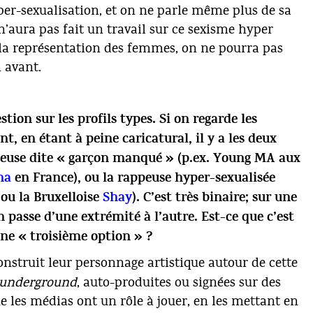
hyper-sexualisation, et on ne parle même plus de sa
n’aura pas fait un travail sur ce sexisme hyper
la représentation des femmes, on ne pourra pas
 avant.
ion sur les profils types. Si on regarde les
, en étant à peine caricatural, il y a les deux
ppeuse dite « garçon manqué » (p.ex. Young MA aux
na
en France), ou la rappeuse hyper-sexualisée
ou la Bruxelloise
Shay
). C’est très binaire; sur une
n passe d’une extrémité à l’autre. Est-ce que c’est
une « troisième option » ?
construit leur personnage artistique autour de cette
underground
, auto-produites ou signées sur des
que les médias ont un rôle à jouer, en les mettant en