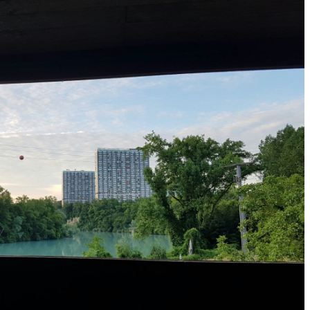
Co
Ce
R
N
Ad
Si