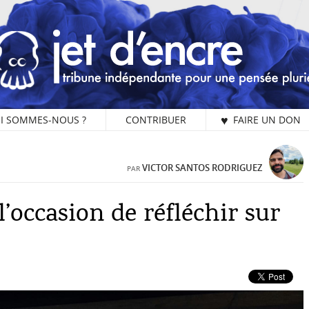
I SOMMES-NOUS ?
CONTRIBUER
♥ FAIRE UN DON
2 
VICTOR SANTOS RODRIGUEZ
PAR
l’occasion de réfléchir sur
L
Vo
C’
ch
Bra
Je
R
un
ch