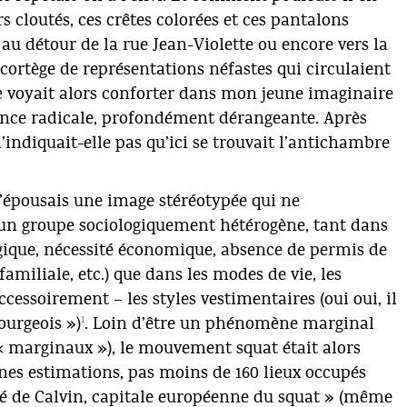
s cloutés, ces crêtes colorées et ces pantalons
au détour de la rue Jean-Violette ou encore vers la
 cortège de représentations néfastes qui circulaient
se voyait alors conforter dans mon jeune imaginaire
rence radicale, profondément dérangeante. Après
’indiquait-elle pas qu’ici se trouvait l’antichambre
’épousais une image stéréotypée qui ne
d’un groupe sociologiquement hétérogène, tant dans
gique, nécessité économique, absence de permis de
familiale, etc.) que dans les modes de vie, les
cessoirement – les styles vestimentaires (oui oui, il
1
ourgeois »)
. Loin d’être un phénomène marginal
 « marginaux »), le mouvement squat était alors
ines estimations, pas moins de 160 lieux occupés
ité de Calvin, capitale européenne du squat » (même