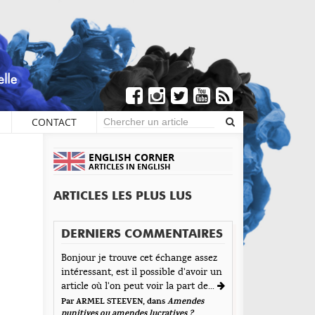
CONTACT
×
COMMENTAIRES
ENGLISH CORNER
ARTICLES IN ENGLISH
Écrire un commentaire
ARTICLES LES PLUS LUS
Andrés Giadas
aisser une réponse
DERNIERS COMMENTAIRES
Envoyé le 2 juillet 2019
tre adresse de messagerie ne sera pas publiée. Les
est le plus bel endroit de Genève !
Bonjour je trouve cet échange assez
amps obligatoires sont indiqués avec *
intéressant, est il possible d'avoir un
vo, très bel article
t d'Encre vous prie d'inscrire vos commentaires dans
article où l'on peut voir la part de...
épondre
 esprit de dialogue et les limites du respect de
Par ARMEL STEEVEN, dans
Amendes
acun. Merci.
punitives ou amendes lucratives ?