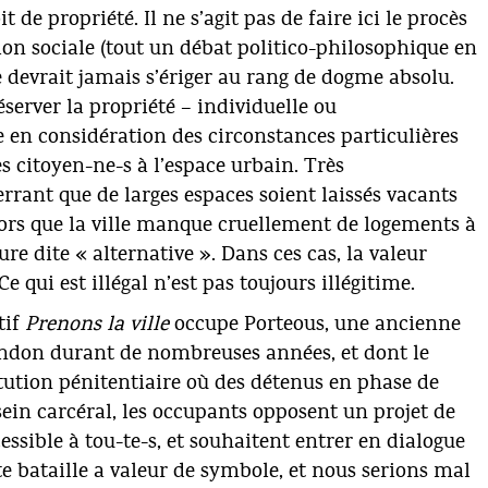
it de propriété. Il ne s’agit pas de faire ici le procès
tion sociale (tout un débat politico-philosophique en
ne devrait jamais s’ériger au rang de dogme absolu.
éserver la propriété – individuelle ou
ée en considération des circonstances particulières
s citoyen-ne-s à l’espace urbain. Très
errant que de larges espaces soient laissés vacants
ors que la ville manque cruellement de logements à
ure dite « alternative ». Dans ces cas, la valeur
Ce qui est illégal n’est pas toujours illégitime.
tif
Prenons la ville
occupe Porteous, une ancienne
bandon durant de nombreuses années, et dont le
itution pénitentiaire où des détenus en phase de
ssein carcéral, les occupants opposent un projet de
essible à tou-te-s, et souhaitent entrer en dialogue
tte bataille a valeur de symbole, et nous serions mal