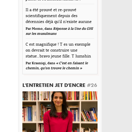
Fetus Fan
mmentaire
Envoyé le 3 septembre 2018
Il a été prouvé et re-prouvé
scientifiquement depuis des
rtains disent que ce lieu se nomme le #Fetus.
décennies déjà qu'il n'existe aucune
épondre
corrélation...
Par Momo, dans
Réponse à la Une du GHI
sur les musulmans
C est magnifique ! T es un exemple
on devrait te construire une
statue...bravo jeune fille. T lumshin
durt
Par Krasniqi, dans
« C’est en faisant le
om
*
chemin, qu’on trouve le chemin »
L'ENTRETIEN JET D'ENCRE
#26
resse de messagerie
*
te web