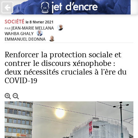
×
SOCIÉTÉ
PAS DE COMMENTAIRES
le 8 février 2021
JEAN-MARIE MELLANA
PAR
WAHBA GHALY
Écrire un commentaire
EMMANUEL DEONNA
Renforcer la protection sociale et
Laisser une réponse
contrer le discours xénophobe :
Votre adresse de messagerie ne sera pas publiée. Les
deux nécessités cruciales à l’ère du
champs obligatoires sont indiqués avec *
Jet d'Encre vous prie d'inscrire vos commentaires dans un
COVID-19
esprit de dialogue et les limites du respect de chacun.
Merci.
Commentaire