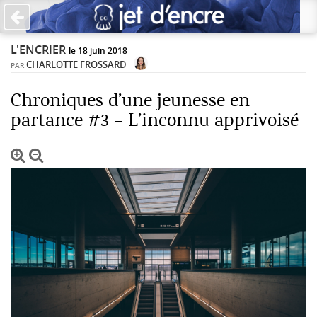
×
L'ENCRIER
PAS DE COMMENTAIRES
le 18 juin 2018
CHARLOTTE FROSSARD
PAR
Écrire un commentaire
Chroniques d’une jeunesse en
partance #3 – L’inconnu apprivoisé
Laisser une réponse
Votre adresse de messagerie ne sera pas publiée. Les
champs obligatoires sont indiqués avec *
Jet d'Encre vous prie d'inscrire vos commentaires dans un
esprit de dialogue et les limites du respect de chacun.
Merci.
Commentaire