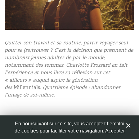
Nom
*
Quitter son travail et sa routine, partir voyager seul
Adresse de messagerie
*
pour se (re)trouver ? C’est la décision que prennent de
nombreux jeunes adultes de par le monde,
notamment des femmes. Charlotte Frossard en fait
Site web
l’expérience et nous livre sa réflexion sur cet
« ailleurs » auquel aspire la génération
des
Millennials
. Quatrième épisode : abandonner
l’image de soi-même.
Enregistrer mon nom, mon e-mail et mon site web dans
le navigateur pour mon prochain commentaire.
En poursuivant sur ce site, vous acceptez l’emploi
Ceux qui ont pleuré devant la fin d’
Into the Wild,
qui
de cookies pour faciliter votre navigation.
Accepter
1
trépignent devant les
likes
attribués par les réseaux